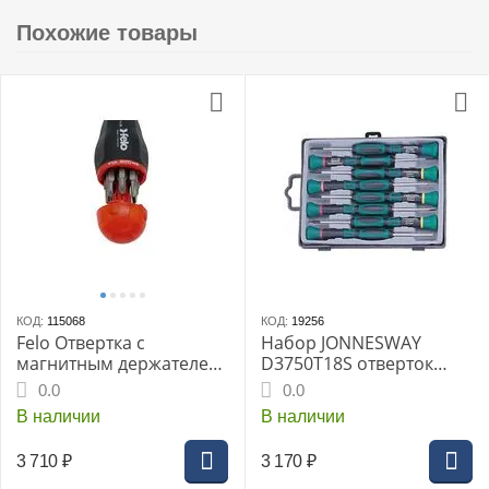
Похожие товары
КОД:
115068
КОД:
19256
Felo Отвертка с
Набор JONNESWAY
магнитным держателем
D3750T18S отверток
под биты с набором бит
крестовые 50 мм Torx
0.0
0.0
8шт 37320805
T4-T7 PH - 8 предметов
В наличии
В наличии
3 710
₽
3 170
₽