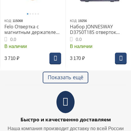
КОД:
115068
КОД:
19256
Felo Отвертка с
Набор JONNESWAY
магнитным держателем
D3750T18S отверток
под биты с набором бит
крестовые 50 мм Torx
0.0
0.0
8шт 37320805
T4-T7 PH - 8 предметов
В наличии
В наличии
3 710
₽
3 170
₽
Показать ещё
Быстро и качественно доставляем
Наша компания производит доставку по всей России