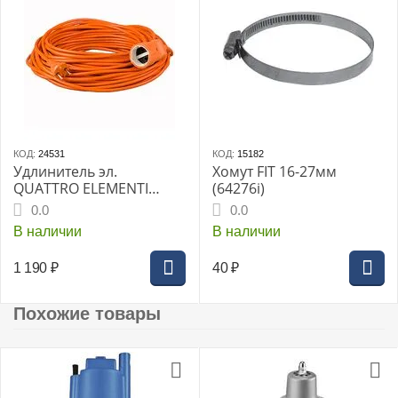
КОД:
24531
КОД:
15182
Удлинитель эл.
Хомут FIT 16-27мм
QUATTRO ELEMENTI
(64276i)
силовой У-20 20м
0.0
0.0
В наличии
В наличии
1 190
₽
40
₽
Похожие товары