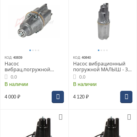
КОД:
40839
КОД:
40840
Насос
Насос вибрационный
вибрац.погружной
погружной МАЛЫШ - 3,
МАЛЫШ -К, (г.Ливны),
(г.Ливны), 16м, 160Вт,
0.0
0.0
15м, 240 Вт защ. от
диаметр76мм, верхний
В наличии
В наличии
перегрева нижний
забор, подъем25м
забор подъем 60м
4 000
₽
4 120
₽