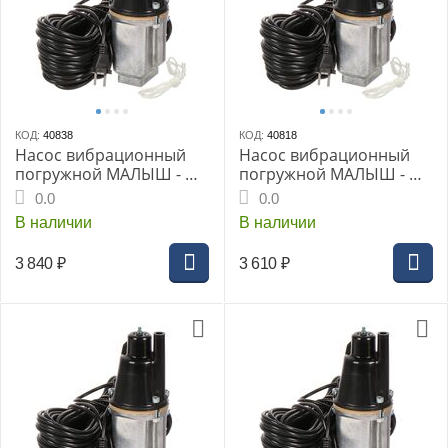
КОД:
40838
КОД:
40818
Насос вибрационный
Насос вибрационный
погружной МАЛЫШ - М,
погружной МАЛЫШ - М,
(г.Ливны), 15м, 240 Вт,
10м
0.0
0.0
верхний забор
В наличии
В наличии
3 840
₽
3 610
₽