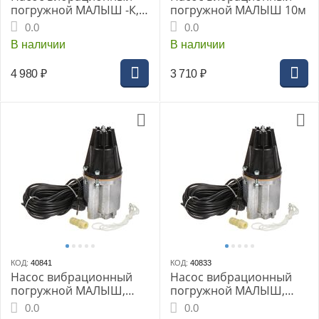
погружной МАЛЫШ -К,
погружной МАЛЫШ 10м
40м
0.0
0.0
В наличии
В наличии
4 980
₽
3 710
₽
КОД:
40841
КОД:
40833
Насос вибрационный
Насос вибрационный
погружной МАЛЫШ,
погружной МАЛЫШ,
(г.Ливны), 15м, 240 Вт,
40м
0.0
0.0
нижний забор, подъем