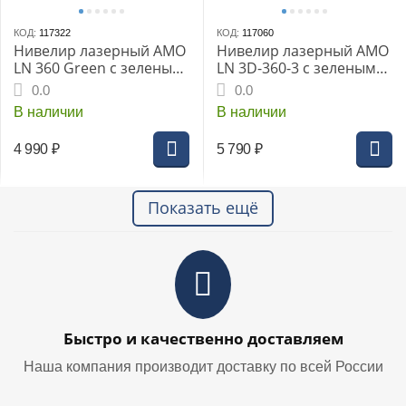
КОД:
117322
КОД:
117060
Нивелир лазерный AMO
Нивелир лазерный AMO
LN 360 Green с зеленым
LN 3D-360-3 с зеленым
лучом, 2 плоскости
лучом
0.0
0.0
В наличии
В наличии
4 990
₽
5 790
₽
Показать ещё
Быстро и качественно доставляем
Наша компания производит доставку по всей России