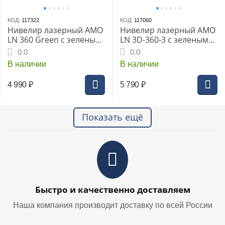
КОД:
117322
КОД:
117060
Нивелир лазерный AMO
Нивелир лазерный AMO
LN 360 Green с зеленым
LN 3D-360-3 с зеленым
лучом, 2 плоскости
лучом
0.0
0.0
В наличии
В наличии
4 990
₽
5 790
₽
Показать ещё
Быстро и качественно доставляем
Наша компания производит доставку по всей России