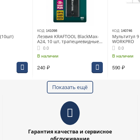
КОД:
141098
КОД:
140746
 (10шт)
Лезвия KRAFTOOL BlackMax-
Мультитул 9 в 1, для рыбалки
A24, 10 шт, трапециевидные
WORKPRO
(09624-S10)
0.0
0.0
В наличии
В наличии
240
₽
590
₽
Показать ещё
Гарантия качества и сервисное
обслуживание