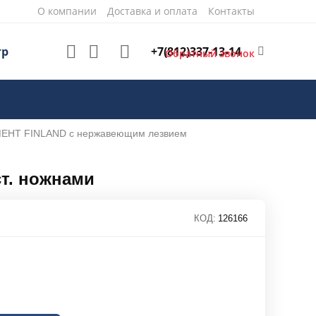
О компании
Доставка и оплата
Контакты
+7(812)337-13-14
тр
Обратный звонок
НТ FINLAND с нержавеющим лезвием
т. ножнами
КОД:
126166