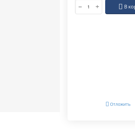
+
−
В ко
Отложить