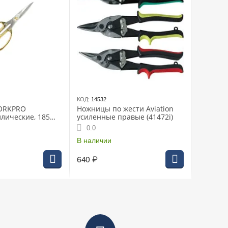
КОД:
14532
ORKPRO
Ножницы по жести Aviation
лические, 185
усиленные правые (41472i)
еющая сталь
0.0
В наличии
640
₽