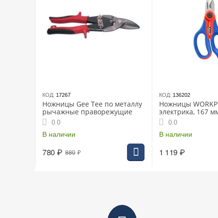
КОД:
17267
КОД:
136202
Ножницы Gee Tee по металлу
Ножницы WORKP
рычажные праворежущие
электрика, 167 м
нержавеющей ст
0.0
0.0
твердостью HRC52
В наличии
отверстий для за
В наличии
AWG, (WP294003)
780
₽
1 119
₽
880
₽