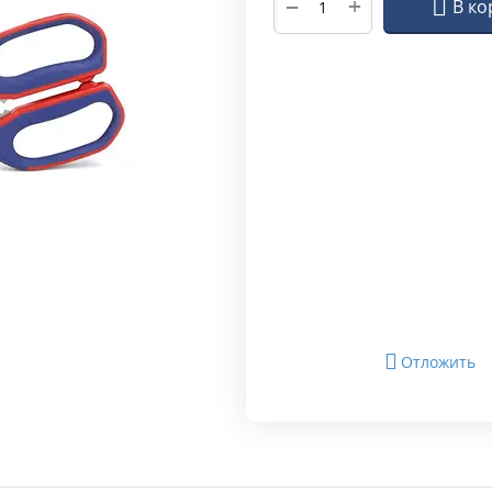
+
−
В ко
Отложить