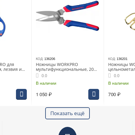
КОД:
136206
КОД:
136201
RO для
Ножницы WORKPRO
Ножницы W
м, лезвия из
мультифункциональные, 200
цельнометал
али
мм, кованные лезвия 60CRV,
мм, нержав
0.0
0.0
-60, 5
(WP214009)
(WP214022)
чистки 10-18
В наличии
В наличии
1 050
₽
700
₽
Показать ещё