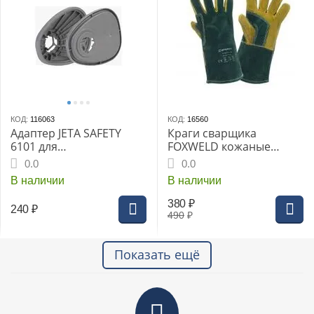
КОД:
116063
КОД:
16560
Адаптер JETA SAFETY
Краги сварщика
6101 для
FOXWELD кожаные
противоаэрозольного
мягкие "Грин"
0.0
0.0
фильтра
В наличии
В наличии
380
₽
240
₽
490
₽
Показать ещё