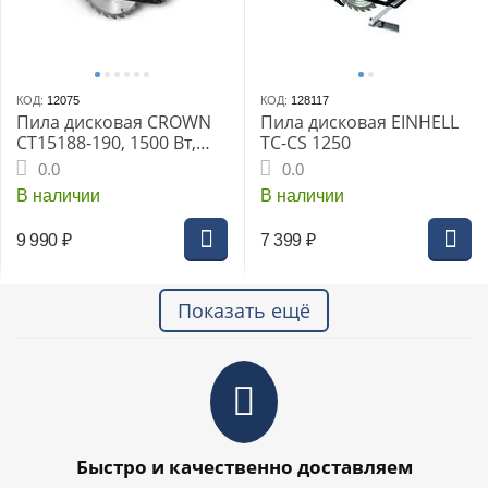
КОД:
12075
КОД:
128117
Пила дисковая CROWN
Пила дисковая EINHELL
CT15188-190, 1500 Вт,
TC-CS 1250
диаметр диска 190/20
0.0
0.0
мм, пропил 66 мм, вес
В наличии
В наличии
4,4 кг
9 990
₽
7 399
₽
Показать ещё
Быстро и качественно доставляем