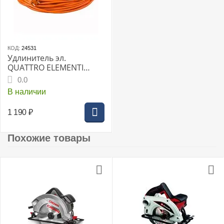
КОД:
24531
Удлинитель эл.
QUATTRO ELEMENTI
силовой У-20 20м
0.0
В наличии
1 190
₽
Похожие товары