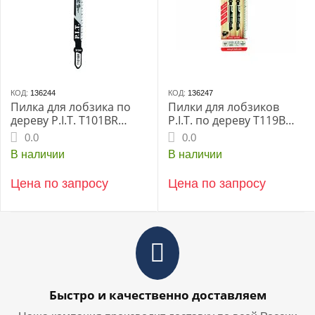
КОД:
136244
КОД:
136247
Пилка для лобзика по
Пилки для лобзиков
дереву P.I.T. T101BR
P.I.T. по дереву T119B
(чистый рез) 75 мм
50мм (AJSB-T119B)
0.0
0.0
(AJSB-T101BR)
В наличии
В наличии
Цена по запросу
Цена по запросу
Быстро и качественно доставляем