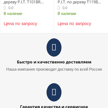
дереву P.I.T. T101BR
P.I.T. по дереву T119B
(чистый рез) 75 мм
50мм (AJSB-T119B)
0.0
0.0
(AJSB-T101BR)
В наличии
В наличии
Цена по запросу
Цена по запросу
Быстро и качественно доставляем
Наша компания производит доставку по всей России
Гарантия качества и сервисное