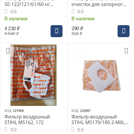
SЕ-122/121/61/60 н/
очистки для запорного
сталь-для длит. влаж.
клапана 100 мкм SG
0.0
0.0
уборки
31,51,71
В наличии
В наличии
4 230
₽
290
₽
4 540
₽
310
₽
КОД:
127469
КОД:
125897
Фильтр воздушный
Фильтр воздушный
STIHL MS162, 172
STIHL MS170/180 2-MIX,
(1130-141-1700)
0.0
0.0