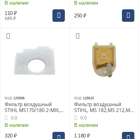
В наличии
В наличии
110
₽
250
₽
125
₽
КОД:
125898
КОД:
128615
Фильтр воздушный
Фильтр воздушный
STIHL MS170/180 2-MIX,
STIHL, MS 182,MS 212,MS
(1130-141-1703)
212C-BE
0.0
0.0
В наличии
В наличии
320
₽
1 180
₽