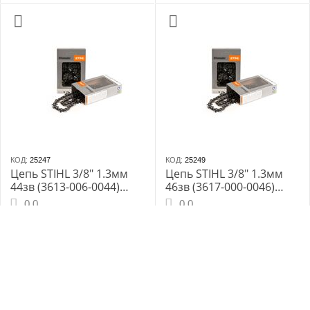
КОД:
25247
КОД:
25249
Цепь STIHL 3/8" 1.3мм
Цепь STIHL 3/8" 1.3мм
44зв (3613-006-0044)
46зв (3617-000-0046)
63РМ
63PS
0.0
0.0
В наличии
В наличии
1 114
₽
1 166
₽
1 190
₽
1 230
₽