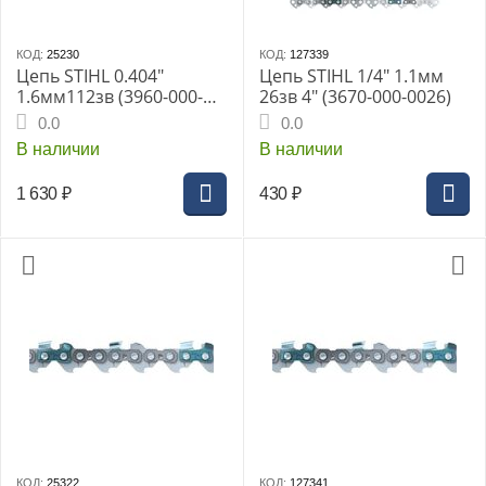
КОД:
25230
КОД:
127339
Цепь STIHL 0.404"
Цепь STIHL 1/4" 1.1мм
1.6мм112зв (3960-000-
26зв 4" (3670-000-0026)
0112) 46 RM
0.0
0.0
В наличии
В наличии
1 630
₽
430
₽
КОД:
25322
КОД:
127341