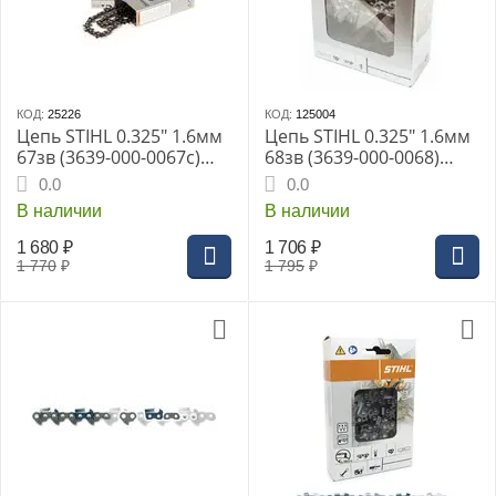
КОД:
25226
КОД:
125004
Цепь STIHL 0.325" 1.6мм
Цепь STIHL 0.325" 1.6мм
67зв (3639-000-0067с)
68зв (3639-000-0068)
26RSС
26RSС
0.0
0.0
В наличии
В наличии
1 680
₽
1 706
₽
1 770
₽
1 795
₽