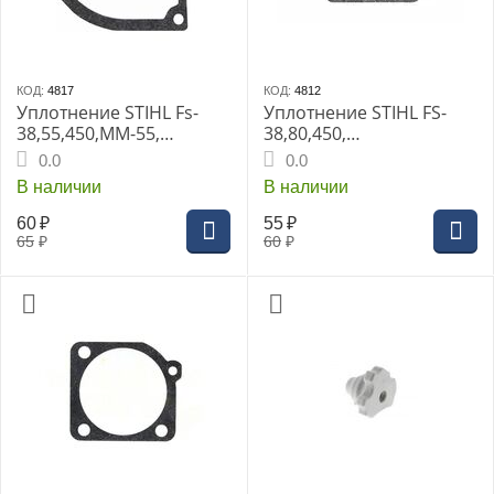
КОД:
4817
КОД:
4812
Уплотнение STIHL Fs-
Уплотнение STIHL FS-
38,55,450,MM-55,
38,80,450,
диафрагмы т/н карб.
рег.мембр.карбюратора
0.0
0.0
В наличии
В наличии
60
₽
55
₽
65
₽
60
₽