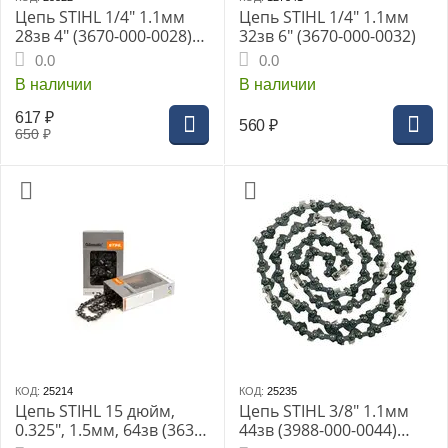
Цепь STIHL 1/4" 1.1мм
Цепь STIHL 1/4" 1.1мм
28зв 4" (3670-000-0028)
32зв 6" (3670-000-0032)
71PM3
0.0
0.0
В наличии
В наличии
617
₽
560
₽
650
₽
КОД:
25214
КОД:
25235
Цепь STIHL 15 дюйм,
Цепь STIHL 3/8" 1.1мм
0.325", 1.5мм, 64зв (3638-
44зв (3988-000-0044)