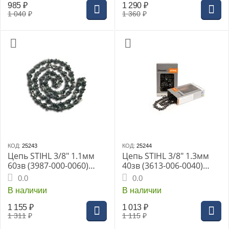
985
₽
1 290
₽
1 040
₽
1 360
₽
КОД:
25243
КОД:
25244
Цепь STIHL 3/8" 1.1мм
Цепь STIHL 3/8" 1.3мм
60зв (3987-000-0060)
40зв (3613-006-0040)
61PMN
63PM
0.0
0.0
В наличии
В наличии
1 155
₽
1 013
₽
1 311
₽
1 115
₽