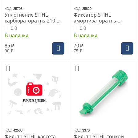
КОД:
25708
КОД:
25820
Уплотнение STIHL
Фиксатор STIHL
карбюратора ms-210-
амортизатора ms-
250 CBE
361,341 (11357922900)
0.0
0.0
В наличии
В наличии
85
₽
70
₽
90
₽
75
₽
КОД:
42588
КОД:
3370
Фильтр STIHL кассета
Фильтр STIHL тонкой