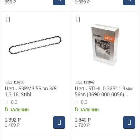
350
₽
1 330
₽
КОД:
116288
КОД:
121047
Цепь 63PM3 55 зв 3/8'
Цепь STIHL 0.325" 1.3мм
1,3 16' Stihl
56зв (3690-000-0056)
23RS
0.0
0.0
В наличии
В наличии
1 392
₽
1 640
₽
1 400
₽
1 720
₽