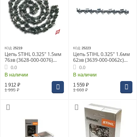
КОД:
25219
КОД:
25223
Цепь STIHL 0.325" 1.5мм
Цепь STIHL 0.325" 1.6мм
76зв (3628-000-0076)
62зв (3639-000-0062с)
25RMС
26RSС
0.0
0.0
В наличии
В наличии
1 912
₽
1 559
₽
1 995
₽
1 660
₽