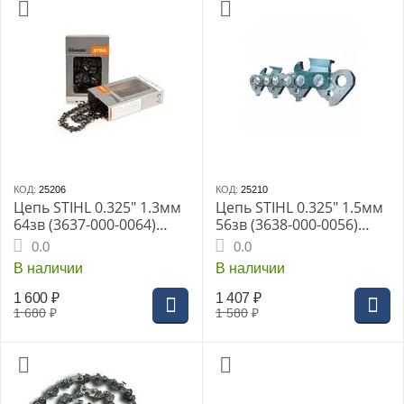
КОД:
25206
КОД:
25210
Цепь STIHL 0.325" 1.3мм
Цепь STIHL 0.325" 1.5мм
64зв (3637-000-0064)
56зв (3638-000-0056)
23RSС
25RSC
0.0
0.0
В наличии
В наличии
1 600
₽
1 407
₽
1 680
₽
1 580
₽