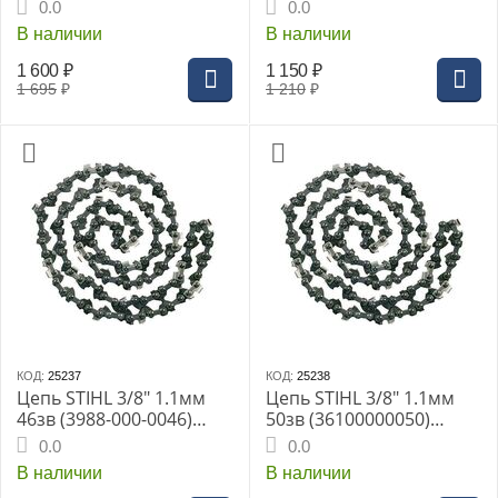
000-0064) 25RSС
61PMMC3
0.0
0.0
В наличии
В наличии
1 600
₽
1 150
₽
1 695
₽
1 210
₽
КОД:
25237
КОД:
25238
Цепь STIHL 3/8" 1.1мм
Цепь STIHL 3/8" 1.1мм
46зв (3988-000-0046)
50зв (36100000050)
61PMMC3
61PMMC
0.0
0.0
В наличии
В наличии