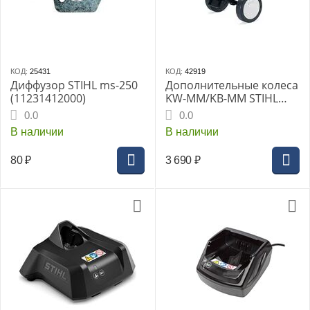
КОД:
25431
КОД:
42919
Диффузор STIHL ms-250
Дополнительные колеса
(11231412000)
KW-MM/KB-MM STIHL
(46010071008)
0.0
0.0
В наличии
В наличии
80
₽
3 690
₽