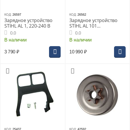
КОД:
26597
КОД:
26562
Зарядное устройство
Зарядное устройство
STIHL AL 1, 220-240 В
STIHL AL 101
(48504302520)
0.0
0.0
В наличии
В наличии
3 790
₽
10 990
₽
КОД:
25437
КОД:
42592