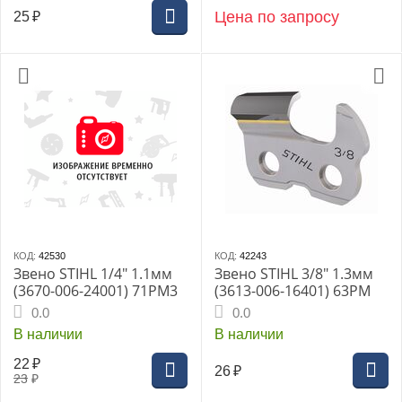
Цена по запросу
25
₽
КОД:
42530
КОД:
42243
Звено STIHL 1/4" 1.1мм
Звено STIHL 3/8" 1.3мм
(3670-006-24001) 71PM3
(3613-006-16401) 63PM
0.0
0.0
В наличии
В наличии
22
₽
26
₽
23
₽