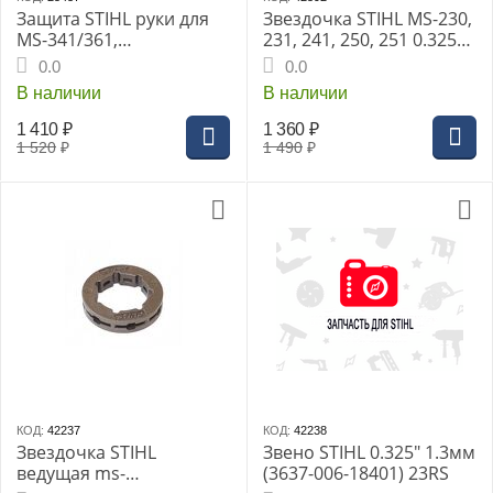
Защита STIHL руки для
Звездочка STIHL MS-230,
MS-341/361,
231, 241, 250, 251 0.325"
(11357909100)
7z (в сборе с чашкой
0.0
0.0
сцепления)
В наличии
В наличии
1 410
₽
1 360
₽
1 520
₽
1 490
₽
КОД:
42237
КОД:
42238
Звездочка STIHL
Звено STIHL 0.325" 1.3мм
ведущая ms-
(3637-006-18401) 23RS