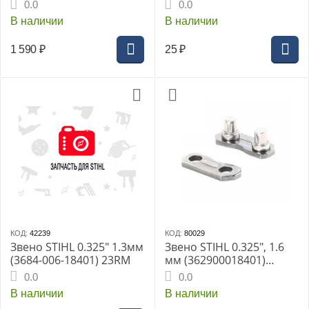
361,362,440,441,660,880,
0.0
0.0
3/8"-8 z
В наличии
В наличии
1 590
₽
25
₽
КОД:
42239
КОД:
80029
Звено STIHL 0.325" 1.3мм
Звено STIHL 0.325", 1.6
(3684-006-18401) 23RM
мм (362900018401)
26RMC
0.0
0.0
В наличии
В наличии