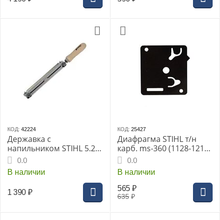
КОД:
42224
КОД:
25427
Державка с
Диафрагма STIHL т/н
напильником STIHL 5.2
карб. ms-360 (1128-121-
мм (3/8")
4802)
0.0
0.0
В наличии
В наличии
565
₽
1 390
₽
635
₽