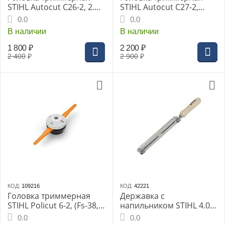
STIHL Autocut С26-2, 2.4
STIHL Autocut С27-2,
мм
2.4мм (Fs-55-131) (4002-
0.0
0.0
820-2302)
В наличии
В наличии
1 800
₽
2 200
₽
2 400
₽
2 900
₽
КОД:
109216
КОД:
42221
Головка триммерная
Державка с
STIHL Policut 6-2, (Fs-38,
напильником STIHL 4.0
40, 45, Fsa 60R, 86R)
мм
0.0
0.0