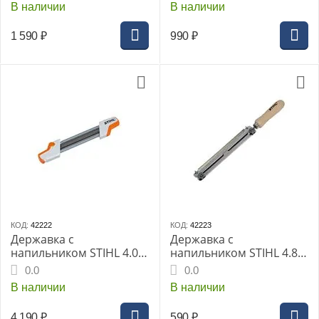
В наличии
В наличии
1 590
₽
990
₽
КОД:
42222
КОД:
42223
Державка с
Державка с
напильником STIHL 4.0
напильником STIHL 4.8
мм (3/8" PM) 2 в 1
мм (.325")
0.0
0.0
В наличии
В наличии
4 190
₽
590
₽