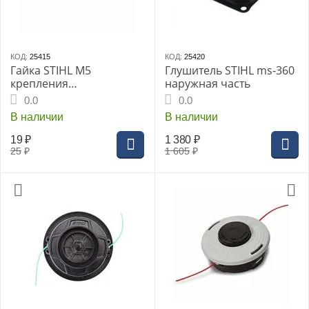
КОД:
25415
КОД:
25420
Гайка STIHL М5
Глушитель STIHL ms-360
крепления
наружная часть
карбюратора, MS 162-
0.0
0.0
660
В наличии
В наличии
19
₽
1 380
₽
25
₽
1 605
₽