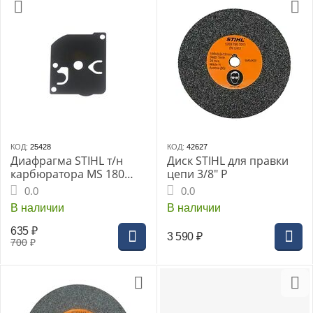
КОД:
25428
КОД:
42627
Диафрагма STIHL т/н
Диск STIHL для правки
карбюратора MS 180
цепи 3/8" Р
(1130-121-4800)
0.0
0.0
В наличии
В наличии
635
₽
3 590
₽
700
₽