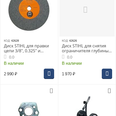
КОД:
42628
КОД:
42626
Диск STIHL для правки
Диск STIHL для снятия
цепи 3/8", 0.325" и
ограничителя глубины
заточки нож. м/ножниц
3/8", 0,325", 0,404"
0.0
0.0
В наличии
В наличии
2 990
₽
1 970
₽