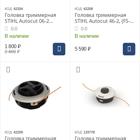
КОД:
42204
КОД:
42208
Головка триммерная
Головка триммерная
STIHL Autocut 06-2
STIHL Autocut 46-2, (FS-
(40067102126)
300/310,350,400,К400,FS4
0.0
0.0
50/K450)
В наличии
В наличии
1 800
₽
5 590
₽
2 400
₽
КОД:
42209
КОД:
133778
Головка триммерная
Головка триммерная