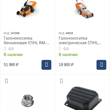
КОД:
147209
КОД:
43018
Газонокосилка
Газонокосилка
бензиновая STIHL RM-
электрическая STIHL
248.3
RME-235 (63110112410)
0.0
0.0
В наличии
В наличии
51 990
₽
18 900
₽