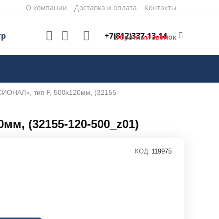
О компании
Доставка и оплата
Контакты
+7(812)337-13-14
тр
Обратный звонок
ОНАЛ», тип F, 500х120мм, (32155-
м, (32155-120-500_z01)
КОД:
119975