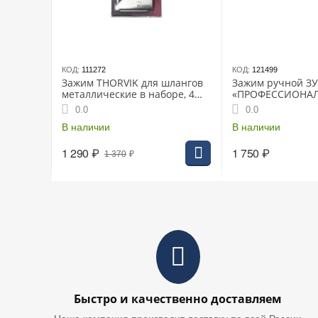
КОД:
111272
КОД:
121499
Зажим THORVIK для шлангов
Зажим ручной З
металлические в наборе, 4
«ПРОФЕССИОНАЛ»
предмета
для сварочных ра
0.0
0.0
фиксация круглых
В наличии
CrV (22513)
В наличии
1 290
₽
1 750
₽
1 370
₽
Быстро и качественно доставляем