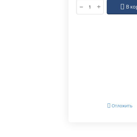
+
−
В ко
Отложить