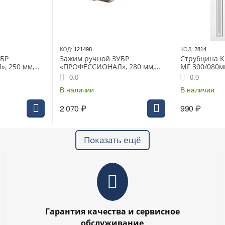
КОД:
121498
КОД:
2814
УБР
Зажим ручной ЗУБР
Струбцина 
, 250 мм,
«ПРОФЕССИОНАЛ», 280 мм,
MF 300/080м
бот,
точечный с подвижными
0.0
0.0
 деталей,
губками, CrV (22517)
В наличии
В наличии
2 070
₽
990
₽
Показать ещё
Гарантия качества и сервисное
обслуживание