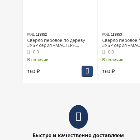
КОД:
119952
КОД:
119953
Сверло перовое по дереву
Сверло перовое 
ЗУБР серия «МАСТЕР»,
ЗУБР серия «МАС
10x152мм, HEX 1/4", (29505-10)
12x152мм, HEX 1/4
0.0
0.0
В наличии
В наличии
160
₽
160
₽
Быстро и качественно доставляем