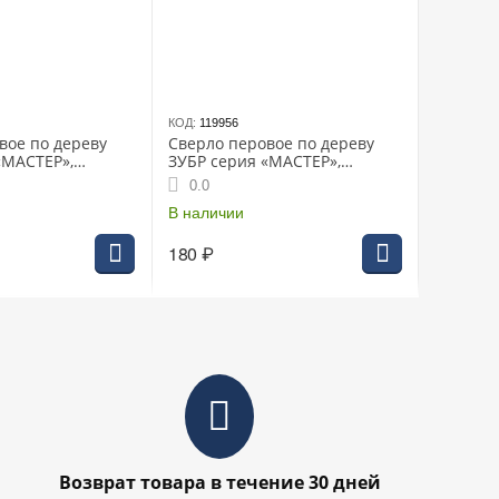
КОД:
119956
вое по дереву
Сверло перовое по дереву
«МАСТЕР»,
ЗУБР серия «МАСТЕР»,
X 1/4", (29505-16)
18x152мм, HEX 1/4", (29505-18)
0.0
В наличии
180
₽
Возврат товара в течение 30 дней