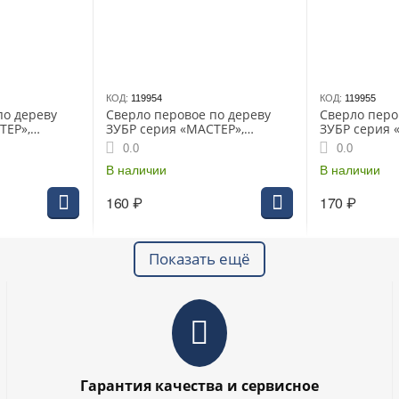
КОД:
119954
КОД:
119955
по дереву
Сверло перовое по дереву
Сверло перо
ТЕР»,
ЗУБР серия «МАСТЕР»,
ЗУБР серия 
", (29505-12)
14x152мм, HEX 1/4", (29505-14)
16x152мм, HE
0.0
0.0
В наличии
В наличии
160
₽
170
₽
Показать ещё
Гарантия качества и сервисное