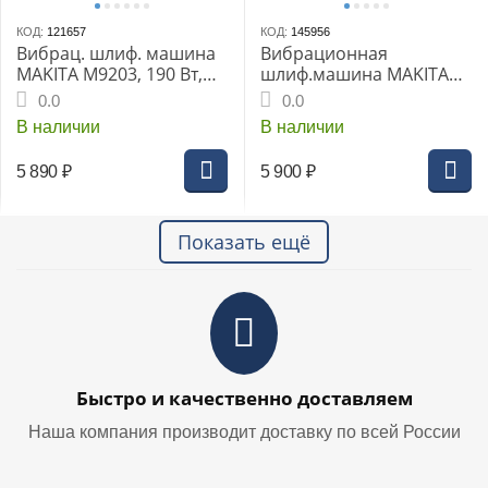
КОД:
121657
КОД:
145956
Вибрац. шлиф. машина
Вибрационная
MAKITA M9203, 190 Вт,
шлиф.машина MAKITA
93х228 мм, 24000 б/мин,
M9203B, 190 Вт, 93х228
0.0
0.0
ампл. 12000 мин-1
мм, 24000 б/мин., ампл.
В наличии
В наличии
12000 мин-1
5 890
₽
5 900
₽
Показать ещё
Быстро и качественно доставляем
Наша компания производит доставку по всей России