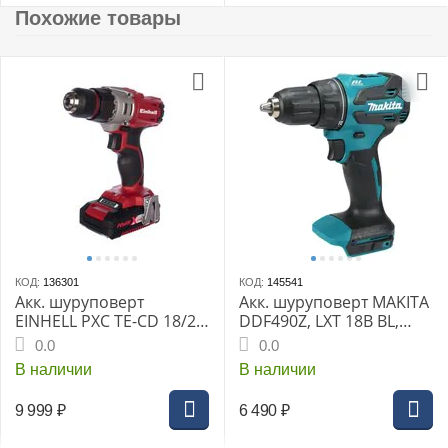
Похожие товары
КОД:
136301
КОД:
145541
Акк. шуруповерт
Акк. шуруповерт MAKITA
EINHELL PXC TE-CD 18/2
DDF490Z, LXT 18В BL,
Li, 18 В, 44 Нм, 20+1, 0-
XPT, 13 мм, 50/27 Нм,
0.0
0.0
350/1250 об/мин, БЗП 10
без АКБ и З/У
В наличии
В наличии
мм, 1.39 кг, кейс пласт.
9 999
₽
6 490
₽