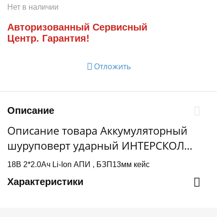
Нет в наличии
Авторизованный Сервисный
Центр. Гарантия!
Отложить
Описание
Описание товара Аккумуляторный
шуруповерт ударный ИНТЕРСКОЛ
ДАУ-13/18ВК 45, 2х2.0Ач Li-Ion, кейс
18В 2*2.0Ач Li-Ion АПИ , БЗП13мм кейс
Характеристики