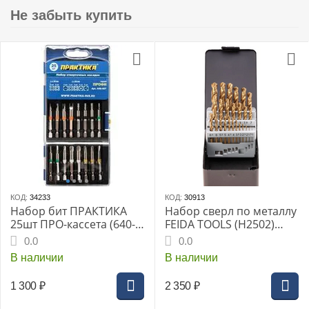
Не забыть купить
КОД:
34233
КОД:
30913
Набор бит ПРАКТИКА
Набор сверл по металлу
25шт ПРО-кассета (640-
FEIDA TOOLS (H2502)
407) Профи
25шт, титан, 1-13мм
0.0
0.0
через 0.5мм,
В наличии
В наличии
металл.коробка с окном
1 300
₽
2 350
₽