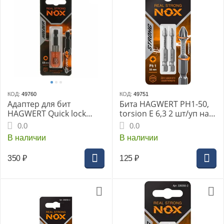
КОД:
49760
КОД:
49751
Адаптер для бит
Бита HAGWERT PH1-50,
HAGWERT Quick lock
torsion E 6,3 2 шт/уп на
"NOX" магнитный 350500
карте "NOX STRONG"
0.0
0.0
В наличии
В наличии
350
₽
125
₽