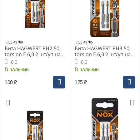
КОД:
49769
КОД:
49765
Бита HAGWERT PH2-50,
Бита HAGWERT PH3-50,
torsion E 6,3 2 шт/уп на
torsion E 6,3 2 шт/уп на
карте "NOX STRONG"
карте "NOX STRONG"
0.0
0.0
В наличии
В наличии
100
₽
125
₽