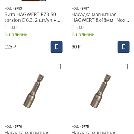
КОД:
49753
КОД:
49787
Бита HAGWERT PZ3-50
Насадка магнитная
torsion E 6,3, 2 шт/уп на
HAGWERT 8х48мм "Nox"
карте "NOX STRONG"
ПВХ (20)
0.0
0.0
В наличии
В наличии
125
₽
60
₽
КОД:
49776
КОД:
49775
Насадка магнитная
Насадка магнитная