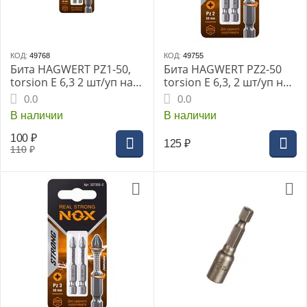
КОД:
49768
КОД:
49755
Бита HAGWERT PZ1-50,
Бита HAGWERT PZ2-50
torsion E 6,3 2 шт/уп на
torsion E 6,3, 2 шт/уп на
карте "NOX STRONG"
карте "NOX STRONG"
0.0
0.0
В наличии
В наличии
100
₽
125
₽
110
₽