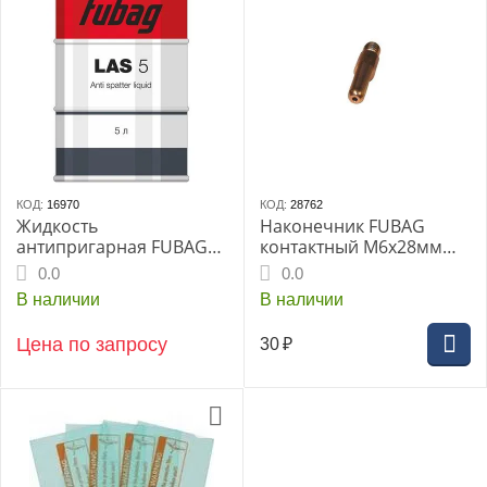
КОД:
16970
КОД:
28762
Жидкость
Наконечник FUBAG
антипригарная FUBAG
контактный M6x28мм
LAS 5, 5л
ECU D=1.2мм
0.0
0.0
В наличии
В наличии
Цена по запросу
30
₽