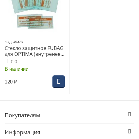
КОД:
45373
Стекло защитное FUBAG
для OPTIMA (внутренее
107х40мм) для масок
0.0
992450, 992460, 992470,
В наличии
992570
120
₽
Покупателям
Информация