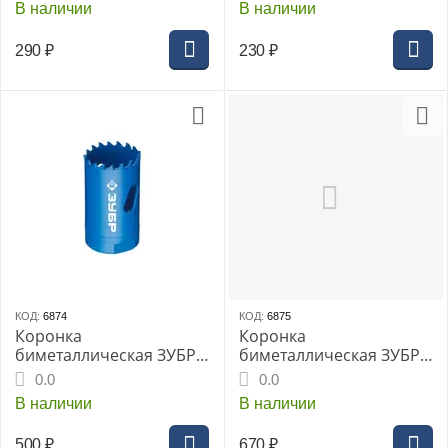
В наличии
В наличии
йки, морозостойкий,
вибро- и ударопрочный,
290
₽
230
₽
(41331)
КОД:
6874
КОД:
6875
Коронка
Коронка
биметаллическая ЗУБР
биметаллическая ЗУБР
быстрорежущая сталь,
быстрорежущая сталь,
0.0
0.0
22мм
32мм
В наличии
В наличии
500
₽
670
₽