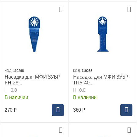
КОД:
119268
КОД:
119265
Насадка для МФИ ЗУБР
Насадка для МФИ ЗУБР
РН-28
ТПУ-40
«ПРОФЕССИОНАЛ»,
«ПРОФЕССИОНАЛ»,
0.0
0.0
28x50мм, (У8А),
40x68мм, (У8А), Т-
В наличии
В наличии
удлинённая, резак-
образная пильная
насадка, OIS (15569-28)
удлиненная насадка по
270
₽
360
₽
дереву, пластику, OIS
(15566-40)