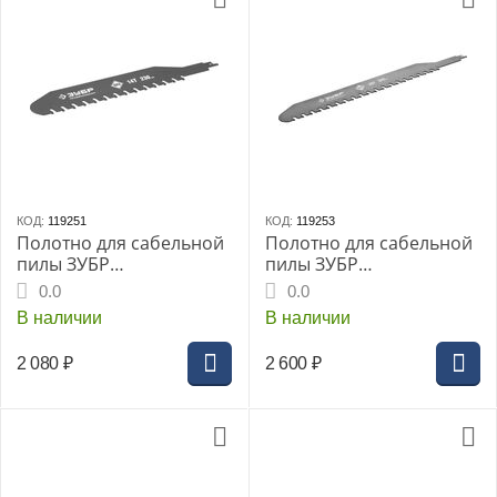
КОД:
119251
КОД:
119253
Полотно для сабельной
Полотно для сабельной
пилы ЗУБР
пилы ЗУБР
Профессионал, 230мм
Профессионал, 345мм
0.0
0.0
(пропил до 210мм),
(пропил до 315мм),
В наличии
В наличии
твердосплавные зубья
твердосплавные зубья
14T (ВК8), по лёгкому
20T (ВК8), по лёгкому
2 080
₽
2 600
₽
бетону, (159772-14)
бетону, (159772-20)