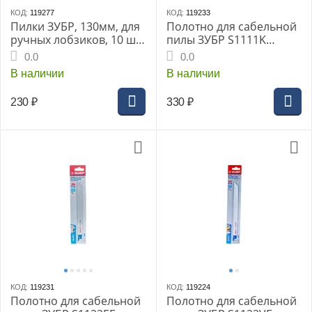
КОД:
119277
КОД:
119233
Пилки ЗУБР, 130мм, для
Полотно для сабельной
ручных лобзиков, 10 шт,
пилы ЗУБР S1111K
(1532-10)
Эксперт, 210мм, Cr-V,
0.0
0.0
шаг зубьев 8.5мм,
В наличии
В наличии
быстрых прямых
пропилов в твёрдой и
230
₽
330
₽
мягкой древесине,
фанере и пластик
КОД:
119231
КОД:
119224
Полотно для сабельной
Полотно для сабельной