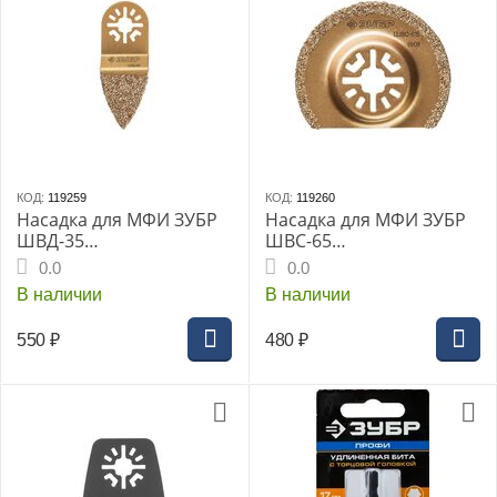
КОД:
119259
КОД:
119260
Насадка для МФИ ЗУБР
Насадка для МФИ ЗУБР
ШВД-35
ШВС-65
«ПРОФЕССИОНАЛ»,
«ПРОФЕССИОНАЛ», d-
0.0
0.0
сторона 35 мм,
65мм, сегментная,
В наличии
В наличии
дельтовидная
шлифовальная насадка
двусторонняя,
c карбид-
550
₽
480
₽
шлифовальная насадка
вольфрамовым
c карбид-
напылением, OIS (15563-
вольфрамовым
65)
напылением, OIS (1556