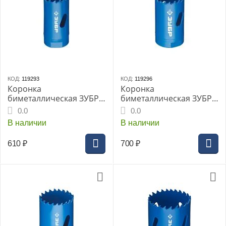
КОД:
119293
КОД:
119296
Коронка
Коронка
биметаллическая ЗУБР,
биметаллическая ЗУБР,
d-29мм, глубина
d-35мм, глубина
0.0
0.0
сверления до 38 мм,
сверления до 38 мм,
В наличии
В наличии
(29531-029_Z01)
(29531-035_Z01)
610
₽
700
₽