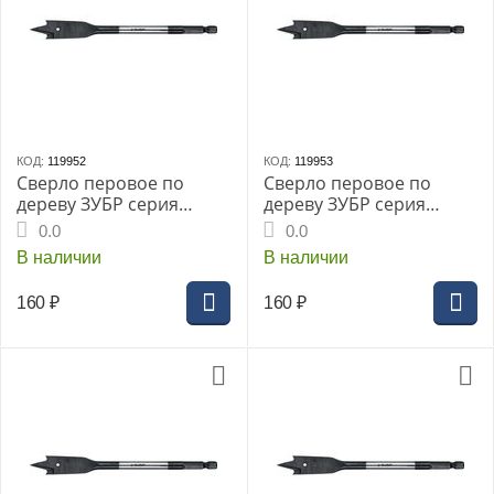
КОД:
119952
КОД:
119953
Сверло перовое по
Сверло перовое по
дереву ЗУБР серия
дереву ЗУБР серия
«МАСТЕР», 10x152мм,
«МАСТЕР», 12x152мм,
0.0
0.0
HEX 1/4", (29505-10)
HEX 1/4", (29505-12)
В наличии
В наличии
160
₽
160
₽