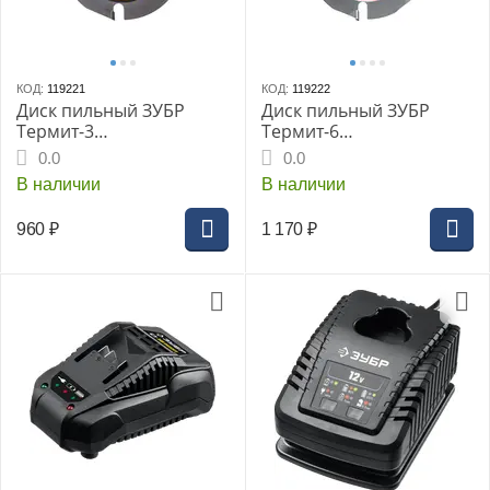
КОД:
119221
КОД:
119222
Диск пильный ЗУБР
Диск пильный ЗУБР
Термит-3
Термит-6
Профессионал,
Профессионал, 25х22.2
0.0
0.0
125х22.2мм z3 для УШМ,
мм z6 для УШМ, по
В наличии
В наличии
по дереву (36857-125)
дереву (36858-125)
960
₽
1 170
₽