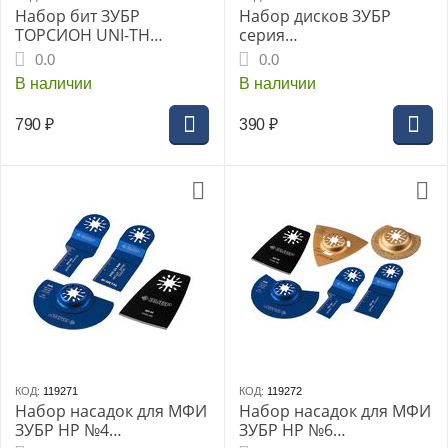
Набор бит ЗУБР
Набор дисков ЗУБР
ТОРСИОН UNI-TH
серия
«ПРОФЕССИОНАЛ»,
«ПРОФЕССИОНАЛ»,
0.0
0.0
торсионные 10шт 25мм:
76х1.0х10мм, отрезных
В наличии
В наличии
PH1,2,3; PZ1,2,3; SL,5,6;
по металлу, 5шт.
Torx T30, HEX H4,
790
₽
390
₽
магнитный адаптер,
(26050-H11)
КОД:
119271
КОД:
119272
Набор насадок для МФИ
Набор насадок для МФИ
ЗУБР НР №4
ЗУБР НР №6