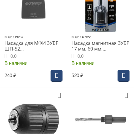
КОД:
119267
КОД:
140922
Насадка для МФИ ЗУБР
Насадка магнитная ЗУБР
ШП-52
17 мм, 60 мм,
«ПРОФЕССИОНАЛ»,
удлиненная, ударная
0.0
0.0
52x40мм, (У8А), прямая,
Профессионал (26377-
В наличии
В наличии
шабер-насадка, OIS
17)
(15568-52)
240
₽
520
₽