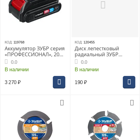
КОД:
119768
КОД:
120455
Аккумулятор ЗУБР серия
Диск лепестковый
«ПРОФЕССИОНАЛ», 20В,
радиальный ЗУБР
2Ач, Li-Ion, для DL-20 A5,
D30x15мм, P80 на
0.0
0.0
DB-20 A5, DL-201, DB-201,
шпильке d3.2мм
В наличии
В наличии
DB-211, DBS-201, GB-250,
GVB-250, GB-500, AB-125,
3 270
₽
190
₽
тип