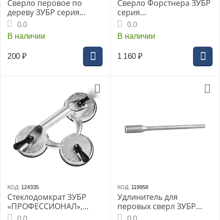
Сверло перовое по
Сверло Форстнера ЗУБР
дереву ЗУБР серия
серия
«МАСТЕР», 22x152 мм,
«ПРОФЕССИОНАЛ»,
0.0
0.0
HEX 1/4", (29505-22)
35х90мм, композитное с
В наличии
В наличии
твердосплавными
резцами,
200
₽
1 160
₽
цилиндрический хв.
(29945-35_z01)
КОД:
124335
КОД:
119958
Стеклодомкрат ЗУБР
Удлинитель для
«ПРОФЕССИОНАЛ»,
перовых сверл ЗУБР
тройной, 140 кг,
серия «МАСТЕР», 150мм,
0.0
0.0