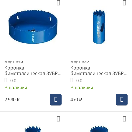
КОД:
119303
КОД:
119292
Коронка
Коронка
биметаллическая ЗУБР,
биметаллическая ЗУБР,
d-152мм, глубина
d-20мм, глубина
0.0
0.0
сверления до 38 мм,
сверления до38 мм,
В наличии
В наличии
(29531-152_Z01)
(29531-020_Z01)
2 530
₽
470
₽