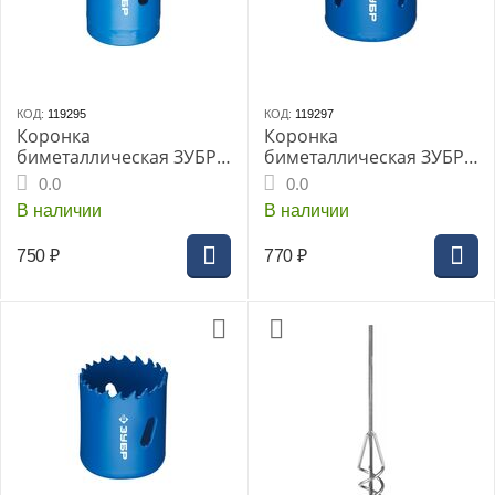
КОД:
119295
КОД:
119297
Коронка
Коронка
биметаллическая ЗУБР,
биметаллическая ЗУБР,
d-38мм, глубина
d-40мм, глубина
0.0
0.0
сверления до 38 мм,
сверления до 38 мм,
В наличии
В наличии
(29531-038_Z01)
(29531-040_Z01)
750
₽
770
₽