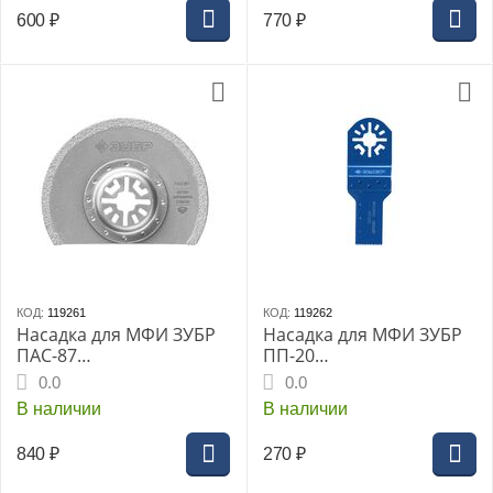
кирпичу:4-6-8мм, (4-
H5)
600
₽
770
₽
29704-H10-SB)
КОД:
119261
КОД:
119262
Насадка для МФИ ЗУБР
Насадка для МФИ ЗУБР
ПАС-87
ПП-20
«ПРОФЕССИОНАЛ», d-
«ПРОФЕССИОНАЛ»,
0.0
0.0
87мм, сегментная,
20x40мм, (У8А), прямая
В наличии
В наличии
пильная насадка c
пильная насадка по
алмазным напылением,
дереву, пластику, OIS
840
₽
270
₽
OIS (15564-87)
(15565-20)