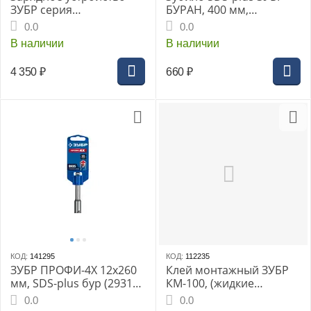
ЗУБР серия
БУРАН, 400 мм,
«ПРОФЕССИОНАЛ», Li-
пикообразное, (29361-
0.0
0.0
Ion 20В, 6А, тип T7, (RT7-
00-400_Z01)
В наличии
В наличии
20-6)
4 350
₽
660
₽
КОД:
141295
КОД:
112235
ЗУБР ПРОФИ-4Х 12x260
Клей монтажный ЗУБР
мм, SDS-plus бур (29313-
КМ-100, (жидкие
260-12)
гвозжи), 300мл,
0.0
0.0
универсальный,водосто