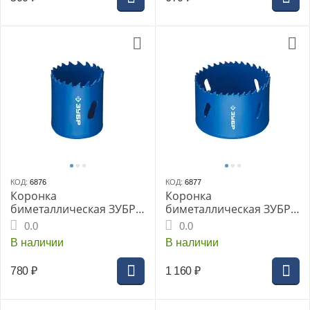
КОД:
6876
КОД:
6877
Коронка
Коронка
биметаллическая ЗУБР
биметаллическая ЗУБР
быстрорежущая сталь,
быстрорежущая сталь,
0.0
0.0
41мм
64мм
В наличии
В наличии
780
₽
1 160
₽