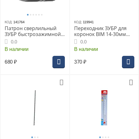
КОД:
141764
КОД:
119941
Патрон сверлильный
Переходник ЗУБР для
ЗУБР быстрозажимной
коронок BIM 14-30мм
«МАСТЕР», 13 мм, 1/2″,
рез.1/2″ хвост.HEX10мм
0.0
0.0
для дрели, (2907-13-1/2)
(29533_z01)
В наличии
В наличии
680
₽
370
₽