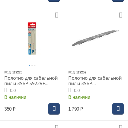
профилям
КОД:
119223
КОД:
119252
Полотно для сабельной
Полотно для сабельной
пилы ЗУБР S922VF
пилы ЗУБР
Эксперт, 130 мм, Bi-Met,
Профессионал, 200мм
0.0
0.0
шаг зуб. 1.8-2.5мм,
(пропил до 180мм),
В наличии
В наличии
универсальное (дерево
твердосплавные зубья
с гвоздями, металл,
17T (ВК8), по лёгкому
350
₽
1 790
₽
алюминий, пластик)
бетону, (159770-17)