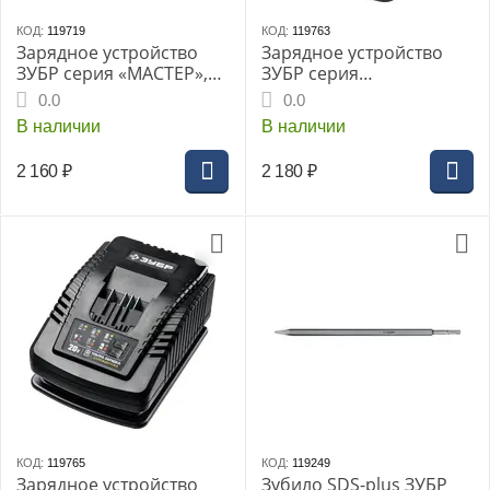
КОД:
119719
КОД:
119763
Зарядное устройство
Зарядное устройство
ЗУБР серия «МАСТЕР»,
ЗУБР серия
для Li-Ion 18В, 2.4А, тип
«ПРОФЕССИОНАЛ», Li-
0.0
0.0
С1, (БЗУ-С1-18)
Ion 12В, 2А, тип T7, (RT7-
В наличии
В наличии
12-2)
2 160
₽
2 180
₽
КОД:
119765
КОД:
119249
Зарядное устройство
Зубило SDS-plus ЗУБР