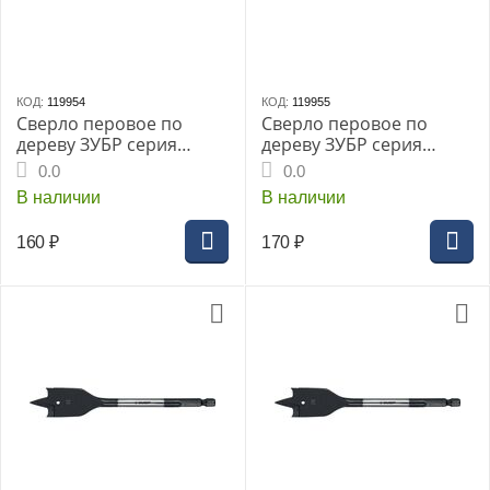
КОД:
119954
КОД:
119955
Сверло перовое по
Сверло перовое по
дереву ЗУБР серия
дереву ЗУБР серия
«МАСТЕР», 14x152мм,
«МАСТЕР», 16x152мм,
0.0
0.0
HEX 1/4", (29505-14)
HEX 1/4", (29505-16)
В наличии
В наличии
160
₽
170
₽