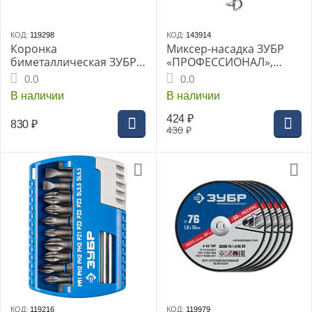
КОД:
119298
КОД:
143914
Коронка
Миксер-насадка ЗУБР
биметаллическая ЗУБР,
«ПРОФЕССИОНАЛ»,
d-44мм, глубина
60х400мм,
0.0
0.0
сверления до 38 мм,
шестигранный
В наличии
В наличии
(29531-044_Z01)
хвостовик, для песчано-
гравийных смесей,
424
₽
830
₽
(06033-06-40)
430
₽
КОД:
119216
КОД:
119979