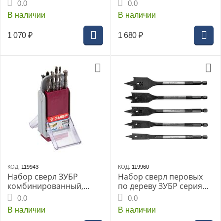
«ПРОФЕССИОНАЛ», 4шт,
«ПРОФЕССИОНАЛ», 6шт,
0.0
0.0
ПП-20, УСП-88 BIM,
ПП-20, СП-88, УПП-35
В наличии
В наличии
УПП-35 BIM, ШП-52, OIS
BIM, ШВС-65, ШВТ-80,
(15572)
ШП-52, OIS (15574)
1 070
₽
1 680
₽
КОД:
119943
КОД:
119960
Набор сверл ЗУБР
Набор сверл перовых
комбинированный,
по дереву ЗУБР серия
10шт, в боксе по
«МАСТЕР»,
0.0
0.0
металлу:4-5-6-8мм,
5шт:12,16,18,20,25мм,
В наличии
В наличии
дереву:4-6-8мм,
152мм, HEX1/4", (29505-