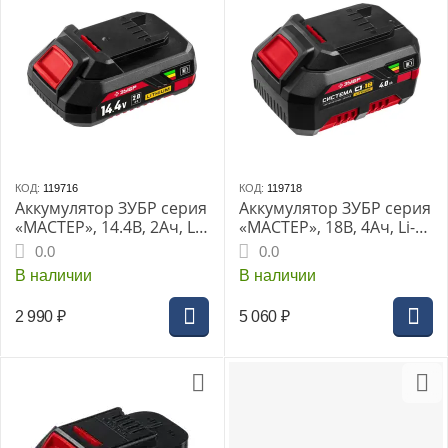
КОД:
119716
КОД:
119718
Аккумулятор ЗУБР серия
Аккумулятор ЗУБР серия
«МАСТЕР», 14.4В, 2Ач, Li-
«МАСТЕР», 18В, 4Ач, Li-
Ion, тип С1, для
Ion, тип С1, для
0.0
0.0
шуруповертов ДШЛ-145-
ДШЛ-185, ДШЛ-185-22,
В наличии
В наличии
21, ДШЛ-145-22, (АКБ-С1-
ДШУ-185, ДШУ-185-22,
14-2)
ДШБ-185, ДШБ-185-22,
2 990
₽
5 060
₽
ГУЛ-255, ГУЛ-255-41, ГУЛ