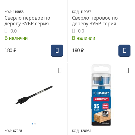
КОД:
119956
КОД:
119957
Сверло перовое по
Сверло перовое по
дереву ЗУБР серия
дереву ЗУБР серия
«МАСТЕР», 18x152мм,
«МАСТЕР», 20x152мм,
0.0
0.0
HEX 1/4", (29505-18)
HEX 1/4", (29505-20)
В наличии
В наличии
180
₽
190
₽
КОД:
67228
КОД:
120934