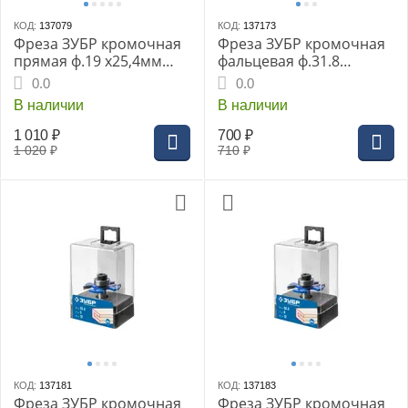
КОД:
137079
КОД:
137173
Фреза ЗУБР кромочная
Фреза ЗУБР кромочная
прямая ф.19 х25,4мм
фальцевая ф.31.8
хв.8мм с верхним
х12.7x9.5мм хв.8мм
0.0
0.0
подшипником (28756-
подшипник 12.7мм
В наличии
В наличии
19-26)
(28758-31.8)
1 010
₽
700
₽
1 020
₽
710
₽
КОД:
137181
КОД:
137183
Фреза ЗУБР кромочная
Фреза ЗУБР кромочная