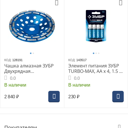
КОД:
128191
КОД:
143517
Чашка алмазная ЗУБР
Элемент питания ЗУБР
Двухрядная
TURBO-MAX, АА х 4, 1.5 В,
«ПРОФЕССИОНАЛ»,
алкалиновая (59206-4C)
0.0
0.0
180х22,2мм, (33372-
В наличии
В наличии
180_z01)
2 840
₽
230
₽
Покупателям