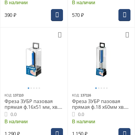
В наличии
В наличии
390
₽
570
₽
КОД:
137110
КОД:
137116
Фреза ЗУБР пазовая
Фреза ЗУБР пазовая
прямая ф.16х51 мм, хв.
прямая ф.18 х60мм хв.
12 мм, H-86 мм (28754-
12мм H-120мм с
0.0
0.0
16-51)
нижними подрез.
В наличии
В наличии
ножами (28755-18-60)
1 290
₽
1 150
₽