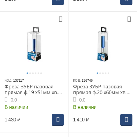
КОД:
137117
КОД:
136746
Фреза ЗУБР пазовая
Фреза ЗУБР пазовая
прямая ф.19 х51мм хв.
прямая ф.20 х60мм хв.
12мм H-86мм с
12мм H-120мм с
0.0
0.0
нижними подрез.
нижними подрез.
В наличии
В наличии
ножами (28755-19-51)
ножами (28755-20-60)
1 430
₽
1 410
₽