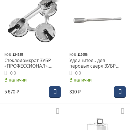
КОД:
124335
КОД:
119958
Стеклодомкрат ЗУБР
Удлинитель для
«ПРОФЕССИОНАЛ»,
перовых сверл ЗУБР
тройной, 140 кг,
серия «МАСТЕР», 150мм,
0.0
0.0
алюминиевый (33723-3)
HEX 1/4", (29507-150)
В наличии
В наличии
5 670
₽
310
₽