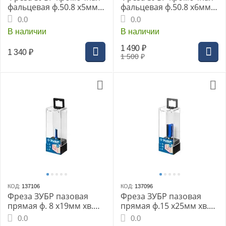
фальцевая ф.50.8 х5мм
фальцевая ф.50.8 х6мм
хв.12мм подшипник
хв.12мм подшипник
0.0
0.0
22мм (28757-50.8-5-12)
22мм (28757-50.8-6-12)
В наличии
В наличии
1 490
₽
1 340
₽
1 500
₽
КОД:
137106
КОД:
137096
Фреза ЗУБР пазовая
Фреза ЗУБР пазовая
прямая ф. 8 х19мм хв.
прямая ф.15 х25мм хв.
8мм H-54мм (28753-8-19)
8мм H-56мм (28753-15-
0.0
0.0
25)