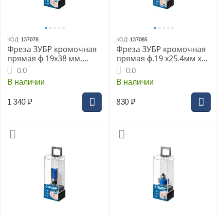
КОД:
137078
КОД:
137085
Фреза ЗУБР кромочная
Фреза ЗУБР кромочная
прямая ф 19х38 мм,
прямая ф.19 x25.4мм хв.
хв.12 мм, с верхним
12мм с нижним
0.0
0.0
подшипником (28756-
подшипником (28727-
В наличии
В наличии
19-38-12)
19-25.4-12)
1 340
₽
830
₽