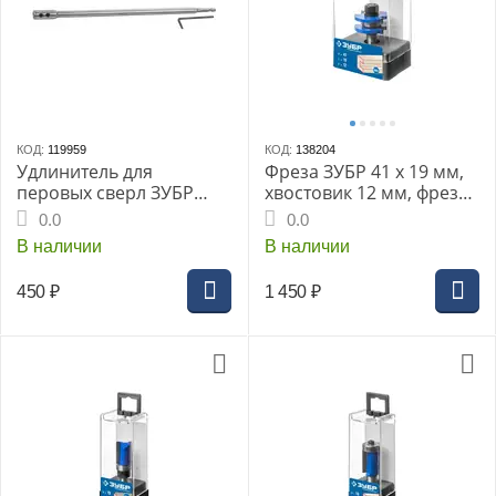
КОД:
119959
КОД:
138204
Удлинитель для
Фреза ЗУБР 41 x 19 мм,
перовых сверл ЗУБР
хвостовик 12 мм, фреза
серия «МАСТЕР», 300мм,
комб. пазо-шиповая,
0.0
0.0
HEX 1/4", (29507-300)
Профессионал (28732-
В наличии
В наличии
41)
450
₽
1 450
₽