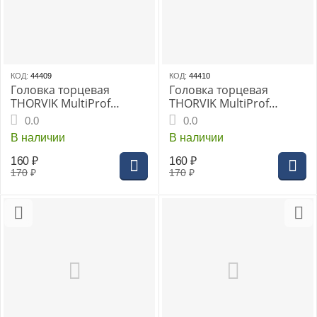
КОД:
44409
КОД:
44410
Головка торцевая
Головка торцевая
THORVIK MultiProf
THORVIK MultiProf
1/2"DR 14 мм, (MP01214)
1/2"DR 15 мм, (MP01215)
0.0
0.0
В наличии
В наличии
160
₽
160
₽
170
₽
170
₽