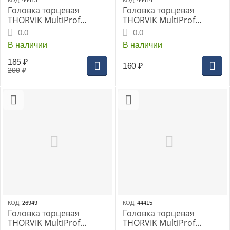
КОД:
44413
КОД:
44414
Головка торцевая
Головка торцевая
THORVIK MultiProf
THORVIK MultiProf
1/2"DR 18 мм, (MP01218)
1/2"DR 19 мм, (MP01219)
0.0
0.0
В наличии
В наличии
185
₽
160
₽
200
₽
КОД:
26949
КОД:
44415
Головка торцевая
Головка торцевая
THORVIK MultiProf
THORVIK MultiProf