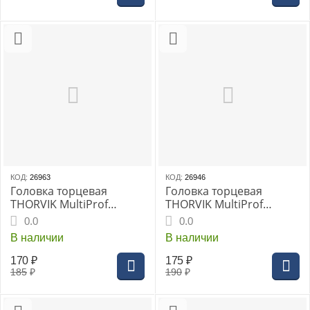
КОД:
26963
КОД:
26946
Головка торцевая
Головка торцевая
THORVIK MultiProf
THORVIK MultiProf
глубокая 1/4"DR 11 мм,
глубокая 1/4"DR 12 мм,
0.0
0.0
(MP11411)
(MP11412)
В наличии
В наличии
170
₽
175
₽
185
₽
190
₽