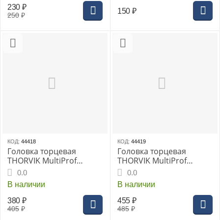
230
₽
150
₽
250
₽
КОД:
44418
КОД:
44419
Головка торцевая
Головка торцевая
THORVIK MultiProf
THORVIK MultiProf
1/2"DR 27 мм, (MP01227)
1/2"DR 30 мм, (MP01230)
0.0
0.0
В наличии
В наличии
380
₽
455
₽
405
₽
485
₽