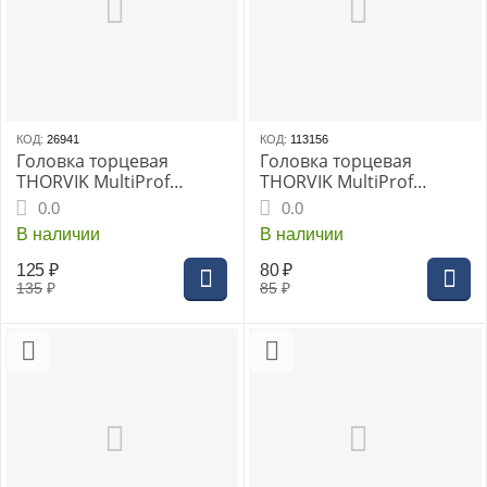
КОД:
26941
КОД:
113156
Головка торцевая
Головка торцевая
THORVIK MultiProf
THORVIK MultiProf
1/4"DR, 14 мм, (MP01414)
1/4"DR, 4 мм
0.0
0.0
В наличии
В наличии
125
₽
80
₽
135
₽
85
₽