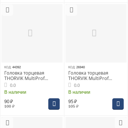
КОД:
44392
КОД:
26940
Головка торцевая
Головка торцевая
THORVIK MultiProf
THORVIK MultiProf
1/4"DR, 10 мм, (MP01410)
1/4"DR, 11 мм, (MP01411)
0.0
0.0
В наличии
В наличии
90
₽
95
₽
100
₽
105
₽