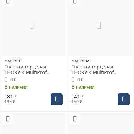
КОД:
26947
КОД:
26942
Головка торцевая
Головка торцевая
THORVIK MultiProf
THORVIK MultiProf
глубокая 1/4"DR 13 мм,
глубокая 1/4"DR 6 мм,
0.0
0.0
(MP11413)
(MP11406)
В наличии
В наличии
180
₽
140
₽
195
₽
150
₽