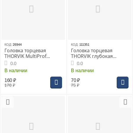
КОД:
26944
КОД:
111351
Головка торцевая
Головка торцевая
THORVIK MultiProf
THORVIK глубокая
глубокая 1/4"DR 9 мм,
1/4"DR 11 мм, (FS11411)
0.0
0.0
(MP11409)
В наличии
В наличии
160
₽
70
₽
170
₽
75
₽