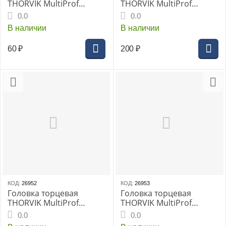
THORVIK MultiProf
THORVIK MultiProf
1/4"DR, 9 мм, (MP01409)
глубокая 1/2"DR 14 мм,
0.0
0.0
(MP11214)
В наличии
В наличии
60
₽
200
₽
КОД:
26952
КОД:
26953
Головка торцевая
Головка торцевая
THORVIK MultiProf
THORVIK MultiProf
глубокая 1/2"DR 15 мм,
глубокая 1/2"DR 17 мм,
0.0
0.0
(MP11215)
(MP11217)