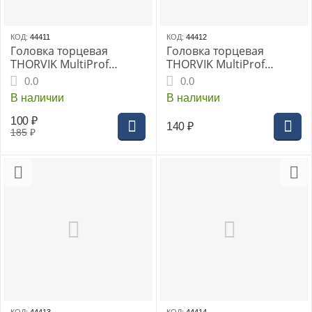
КОД:
44411
КОД:
44412
Головка торцевая
Головка торцевая
THORVIK MultiProf
THORVIK MultiProf
1/2"DR 16 мм, (MP01216)
1/2"DR 17 мм, (MP01217)
0.0
0.0
В наличии
В наличии
100
₽
140
₽
185
₽