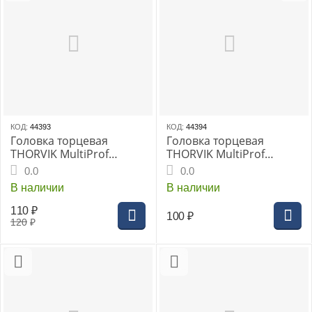
КОД:
44393
КОД:
44394
Головка торцевая
Головка торцевая
THORVIK MultiProf
THORVIK MultiProf
1/4"DR, 12 мм, (MP01412)
1/4"DR, 13 мм, (MP01413)
0.0
0.0
В наличии
В наличии
110
₽
100
₽
120
₽