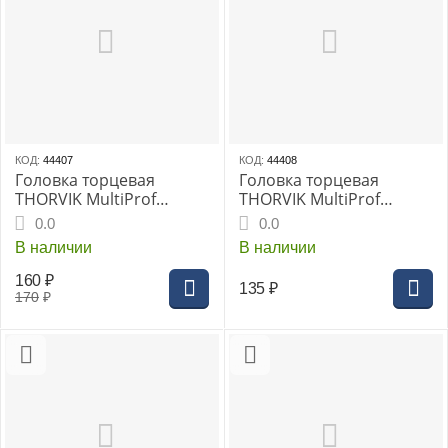
КОД:
44407
КОД:
44408
Головка торцевая
Головка торцевая
THORVIK MultiProf
THORVIK MultiProf
1/2"DR 12 мм, (MP01212)
1/2"DR 13 мм, (MP01213)
0.0
0.0
В наличии
В наличии
160
₽
135
₽
170
₽