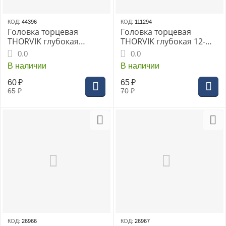
КОД:
44396
КОД:
111294
Головка торцевая
Головка торцевая
THORVIK глубокая
THORVIK глубокая 12-
1/4"DR 6 мм, (FS11406)
гранная 1/4"DR, 9 мм
0.0
0.0
В наличии
В наличии
60
₽
65
₽
65
₽
70
₽
КОД:
26966
КОД:
26967