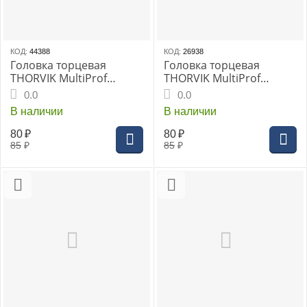
КОД:
44388
КОД:
26938
Головка торцевая
Головка торцевая
THORVIK MultiProf
THORVIK MultiProf
1/4"DR, 5 мм, (MP01405)
1/4"DR, 5.5 мм,
0.0
0.0
(MP01455)
В наличии
В наличии
80
₽
80
₽
85
₽
85
₽