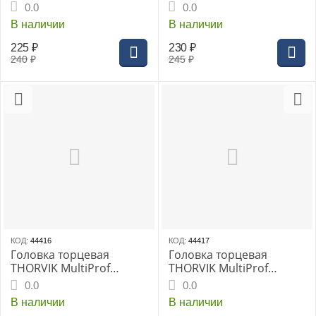
1/2"DR 20 мм, (MP01220)
1/2"DR 21 мм, (MP01221)
0.0
0.0
В наличии
В наличии
225
₽
230
₽
240
₽
245
₽
КОД:
44416
КОД:
44417
Головка торцевая
Головка торцевая
THORVIK MultiProf
THORVIK MultiProf
1/2"DR 22 мм, (MP01222)
1/2"DR 24 мм, (MP01224)
0.0
0.0
В наличии
В наличии