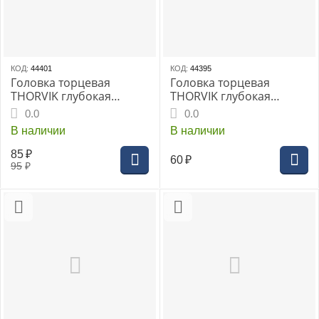
КОД:
44401
КОД:
44395
Головка торцевая
Головка торцевая
THORVIK глубокая
THORVIK глубокая
1/4"DR 13 мм, (FS11413)
1/4"DR 5 мм, (FS11405)
0.0
0.0
В наличии
В наличии
85
₽
60
₽
95
₽