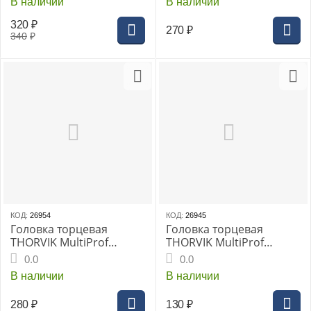
В наличии
В наличии
320
₽
270
₽
340
₽
КОД:
26954
КОД:
26945
Головка торцевая
Головка торцевая
THORVIK MultiProf
THORVIK MultiProf
глубокая 1/2"DR 19 мм,
глубокая 1/4"DR 10 мм,
0.0
0.0
(MP11219)
(MP11410)
В наличии
В наличии
280
₽
130
₽