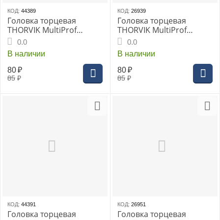
КОД:
44389
КОД:
26939
Головка торцевая
Головка торцевая
THORVIK MultiProf
THORVIK MultiProf
1/4"DR, 6 мм, (MP01406)
1/4"DR, 7 мм, (MP01407)
0.0
0.0
В наличии
В наличии
80
₽
80
₽
85
₽
85
₽
КОД:
44391
КОД:
26951
Головка торцевая
Головка торцевая