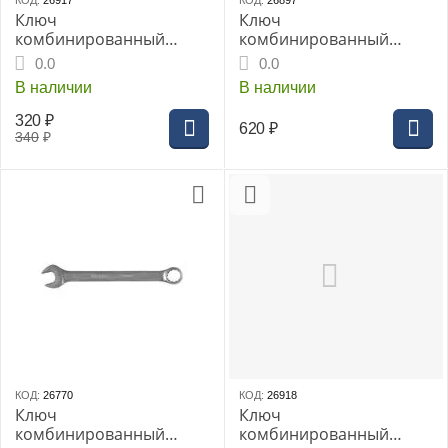
КОД:
26917
КОД:
26897
Ключ
Ключ
комбинированный
комбинированный
THORVIK 23 мм серии
THORVIK 24мм
0.0
0.0
ARC CrV, (W30023)
CrV(CW00024)
В наличии
В наличии
320
₽
620
₽
340
₽
КОД:
26770
КОД:
26918
Ключ
Ключ
комбинированный
комбинированный