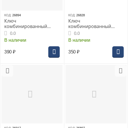
КОД:
26894
КОД:
26828
Ключ
Ключ
комбинированный
комбинированный
THORVIK 21мм
THORVIK 22мм
0.0
0.0
CrV(CW00021)
CrV(W30022)
В наличии
В наличии
390
₽
350
₽