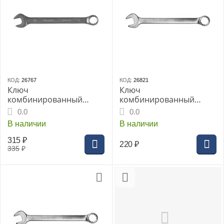
КОД:
26767
КОД:
26821
Ключ
Ключ
комбинированный
комбинированный
THORVIK 18мм
THORVIK 18мм
0.0
0.0
CrV(CW00018)
CrV(W30018)
В наличии
В наличии
315
₽
220
₽
335
₽