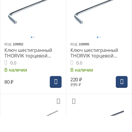
КОД:
109992
КОД:
109995
Ключ шестигранный
Ключ шестигранный
THORVIK торцевой
THORVIK торцевой
удлиненный H6 HKL60
удлиненный, H10
0.0
0.0
HKL100
В наличии
В наличии
220
₽
80
₽
235
₽