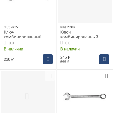
КОД:
26827
КОД:
26916
Ключ
Ключ
комбинированный
комбинированный
THORVIK 19мм
THORVIK 20 мм серии
0.0
0.0
CrV(W30019)
ARC CrV, (W30020)
В наличии
В наличии
245
₽
230
₽
265
₽