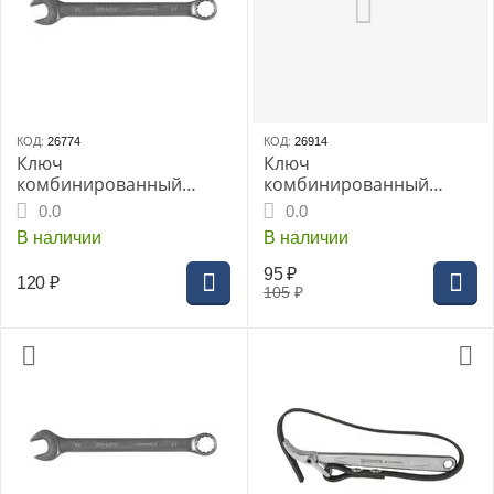
КОД:
26774
КОД:
26914
Ключ
Ключ
комбинированный
комбинированный
THORVIK 8мм
THORVIK 9 мм серии ARC
0.0
0.0
CrV(CW00008)
CrV, (W30009)
В наличии
В наличии
95
₽
120
₽
105
₽