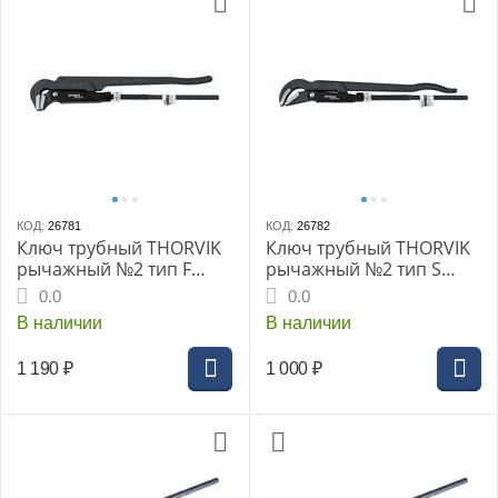
КОД:
26781
КОД:
26782
Ключ трубный THORVIK
Ключ трубный THORVIK
рычажный №2 тип F
рычажный №2 тип S
(BNPW15L)
(BNPW15Y)
0.0
0.0
В наличии
В наличии
1 190
₽
1 000
₽