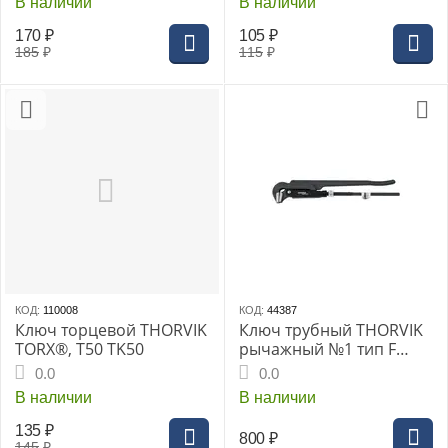
В наличии
В наличии
170
₽
105
₽
185
₽
115
₽
КОД:
110008
КОД:
44387
Ключ торцевой THORVIK
Ключ трубный THORVIK
TORX®, T50 TK50
рычажный №1 тип F
(BNPW01L)
0.0
0.0
В наличии
В наличии
135
₽
800
₽
145
₽