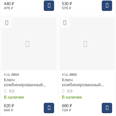
440
₽
530
₽
470
₽
570
₽
КОД:
26919
КОД:
26832
Ключ
Ключ
комбинированный
комбинированный
THORVIK 29 мм серии
THORVIK 30мм
0.0
0.0
ARC CrV, (W30029)
CrV(W30030)
В наличии
В наличии
620
₽
660
₽
660
₽
710
₽