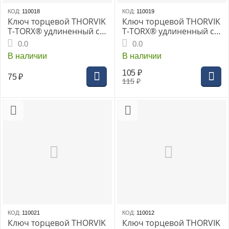
КОД:
110018
КОД:
110019
Ключ торцевой THORVIK
Ключ торцевой THORVIK
T-TORX® удлиненный с
T-TORX® удлиненный с
центрированным
центрированным
0.0
0.0
штифтом, T27H TTKL27
штифтом, T40H TTKL40
В наличии
В наличии
105
₽
75
₽
115
₽
КОД:
110021
КОД:
110012
Ключ торцевой THORVIK
Ключ торцевой THORVIK