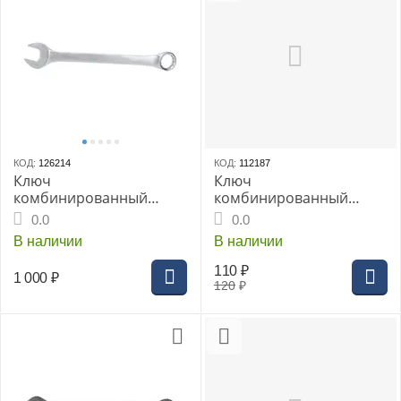
КОД:
126214
КОД:
112187
Ключ
Ключ
комбинированный
комбинированный
THORVIK 36 мм серии
THORVIK 6мм
0.0
0.0
ARC
CrV(CW00006)
В наличии
В наличии
110
₽
1 000
₽
120
₽