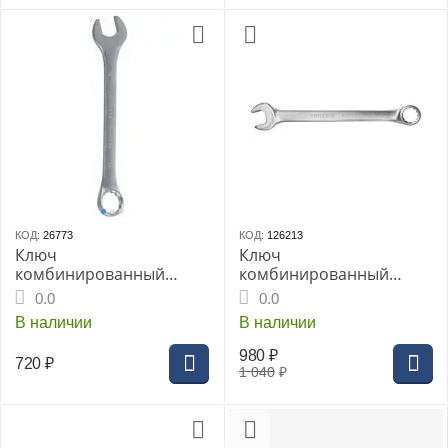
КОД:
26773
КОД:
126213
Ключ
Ключ
комбинированный
комбинированный
THORVIK 32 мм серии
THORVIK 33 мм серии
0.0
0.0
ARC CrV, (W30032)
ARC
В наличии
В наличии
980
₽
720
₽
1 040
₽