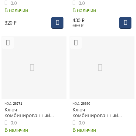
THORVIK 24мм
THORVIK 25 мм серии
0.0
0.0
CrV(W30024)
ARC CrV, (W30025)
В наличии
В наличии
430
₽
320
₽
460
₽
КОД:
26771
КОД:
26880
Ключ
Ключ
комбинированный
комбинированный
THORVIK 26мм
THORVIK 28 мм серии
0.0
0.0
CrV(W30026)
ARC CrV, (W30028)
В наличии
В наличии