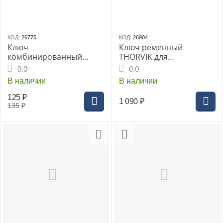
КОД:
26775
КОД:
26904
Ключ
Ключ ременный
комбинированный
THORVIK для
THORVIK 9мм
непрофилированных
0.0
0.0
CrV(CW00009)
деталей, диапазон до
В наличии
В наличии
110 мм, 230 мм
125
₽
1 090
₽
135
₽