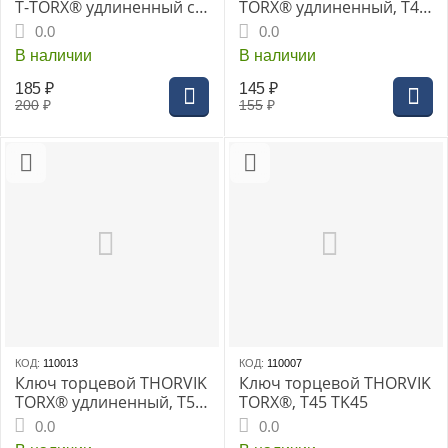
T-TORX® удлиненный с
TORX® удлиненный, T45
центрированным
TKL45
0.0
0.0
штифтом, T50H TTKL50
В наличии
В наличии
185
₽
145
₽
200
₽
155
₽
КОД:
110013
КОД:
110007
Ключ торцевой THORVIK
Ключ торцевой THORVIK
TORX® удлиненный, T50
TORX®, T45 TK45
TKL50
0.0
0.0