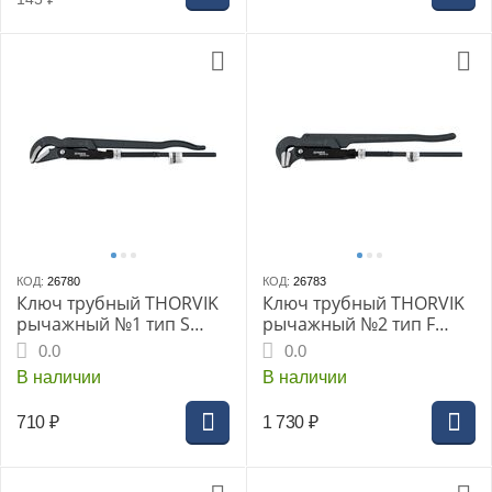
КОД:
26780
КОД:
26783
Ключ трубный THORVIK
Ключ трубный THORVIK
рычажный №1 тип S
рычажный №2 тип F
(BNPW01Y)
(BNPW02L)
0.0
0.0
В наличии
В наличии
710
₽
1 730
₽