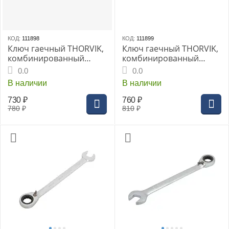
КОД:
111898
КОД:
111899
Ключ гаечный THORVIK,
Ключ гаечный THORVIK,
комбинированный
комбинированный
трещоточный с
трещоточный с
0.0
0.0
реверсом 18 мм
реверсом 19 мм
В наличии
В наличии
730
₽
760
₽
780
₽
810
₽