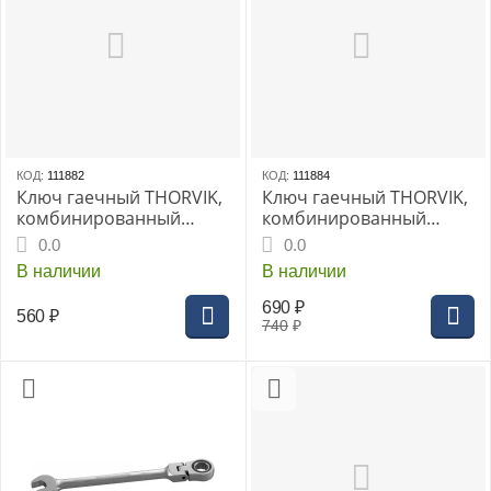
КОД:
111882
КОД:
111884
Ключ гаечный THORVIK,
Ключ гаечный THORVIK,
комбинированный
комбинированный
трещоточный
трещоточный
0.0
0.0
карданный 14 мм
карданный 16 мм
В наличии
В наличии
690
₽
560
₽
740
₽