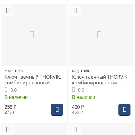
КОД:
111904
КОД:
111891
Ключ гаечный THORVIK,
Ключ гаечный THORVIK,
комбинированный
комбинированный
трещоточный короткий
трещоточный с
0.0
0.0
9 мм
реверсом 11 мм
В наличии
В наличии
255
₽
420
₽
275
₽
450
₽