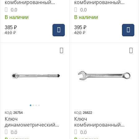
комбинированный
комбинированный
трещоточный с
трещоточный с
0.0
0.0
реверсом 8 мм
реверсом 9 мм
В наличии
В наличии
385
₽
395
₽
410
₽
420
₽
КОД:
26754
КОД:
26822
Ключ
Ключ
динамометрический
комбинированный
THORVIK 1/2"DR, 28-210
THORVIK 08мм
0.0
0.0
Нм (TW122821)
CrV(W30008)