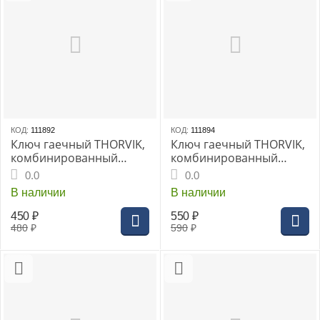
КОД:
111892
КОД:
111894
Ключ гаечный THORVIK,
Ключ гаечный THORVIK,
комбинированный
комбинированный
трещоточный с
трещоточный с
0.0
0.0
реверсом 12 мм
реверсом 14 мм
В наличии
В наличии
450
₽
550
₽
480
₽
590
₽