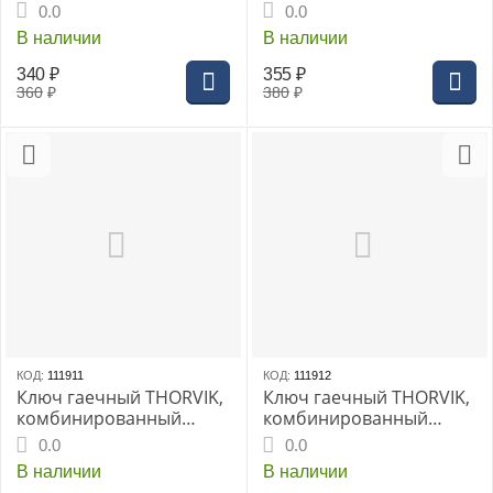
трещоточный короткий
трещоточный короткий
0.0
0.0
14 мм
15 мм
В наличии
В наличии
340
₽
355
₽
360
₽
380
₽
КОД:
111911
КОД:
111912
Ключ гаечный THORVIK,
Ключ гаечный THORVIK,
комбинированный
комбинированный
трещоточный короткий
трещоточный короткий
0.0
0.0
16 мм
17 мм
В наличии
В наличии