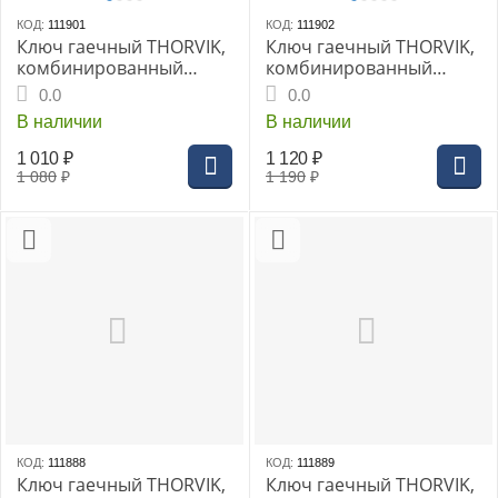
КОД:
111901
КОД:
111902
Ключ гаечный THORVIK,
Ключ гаечный THORVIK,
комбинированный
комбинированный
трещоточный с
трещоточный с
0.0
0.0
реверсом 22 мм
реверсом 24 мм
В наличии
В наличии
1 010
₽
1 120
₽
1 080
₽
1 190
₽
КОД:
111888
КОД:
111889
Ключ гаечный THORVIK,
Ключ гаечный THORVIK,