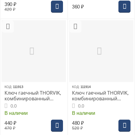
390
₽
360
₽
420
₽
КОД:
111913
КОД:
111914
Ключ гаечный THORVIK,
Ключ гаечный THORVIK,
комбинированный
комбинированный
трещоточный короткий
трещоточный короткий
0.0
0.0
18 мм
19 мм
В наличии
В наличии
440
₽
480
₽
470
₽
520
₽