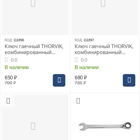
КОД:
111896
КОД:
111897
Ключ гаечный THORVIK,
Ключ гаечный THORVIK,
комбинированный
комбинированный
трещоточный с
трещоточный с
0.0
0.0
реверсом 16 мм
реверсом 17 мм
В наличии
В наличии
650
₽
680
₽
700
₽
730
₽