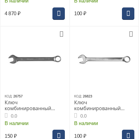
В наличии
В наличии
4 870
₽
100
₽
КОД:
26757
КОД:
26823
Ключ
Ключ
комбинированный
комбинированный
THORVIK 10мм
THORVIK 10мм
0.0
0.0
CrV(CW00010)
CrV(W30010)
В наличии
В наличии
150
₽
100
₽