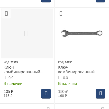
КОД:
26915
КОД:
26758
Ключ
Ключ
комбинированный
комбинированный
THORVIK 11 мм серии
THORVIK 11мм
0.0
0.0
ARC CrV, (W30011)
CrV(CW00011)
В наличии
В наличии
105
₽
150
₽
115
₽
160
₽