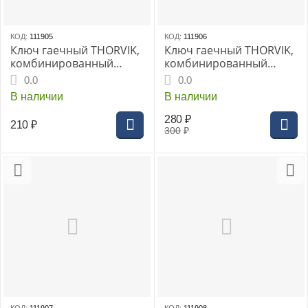
КОД:
111905
КОД:
111906
Ключ гаечный THORVIK,
Ключ гаечный THORVIK,
комбинированный
комбинированный
трещоточный короткий
трещоточный короткий
0.0
0.0
10 мм
11 мм
В наличии
В наличии
280
₽
210
₽
300
₽