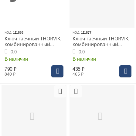
КОД:
111886
КОД:
111877
Ключ гаечный THORVIK,
Ключ гаечный THORVIK,
комбинированный
комбинированный
трещоточный
трещоточный
0.0
0.0
карданный 18 мм
карданный 9 мм
В наличии
В наличии
790
₽
435
₽
840
₽
465
₽