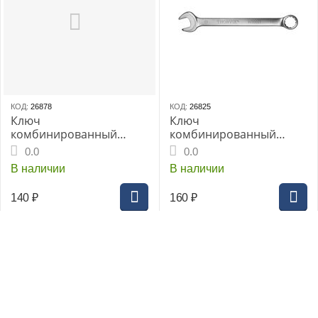
КОД:
26878
КОД:
26825
Ключ
Ключ
комбинированный
комбинированный
THORVIK 14 мм серии
THORVIK 15мм
0.0
0.0
ARC CrV, (W30014)
CrV(W30015)
В наличии
В наличии
140
₽
160
₽