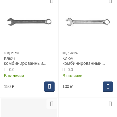
КОД:
26759
КОД:
26824
Ключ
Ключ
комбинированный
комбинированный
THORVIK 12мм
THORVIK 12мм
0.0
0.0
CrV(CW00012)
CrV(W30012)
В наличии
В наличии
150
₽
100
₽