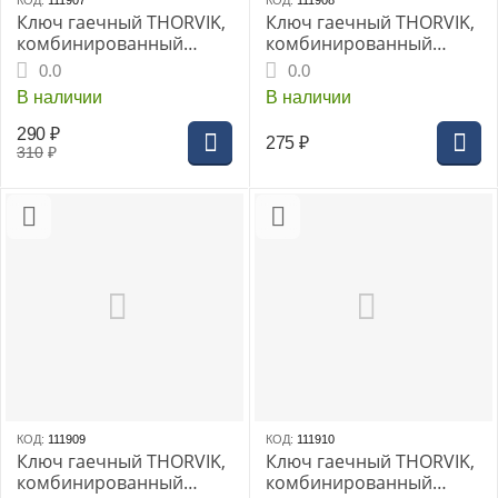
КОД:
111907
КОД:
111908
Ключ гаечный THORVIK,
Ключ гаечный THORVIK,
комбинированный
комбинированный
трещоточный короткий
трещоточный короткий
0.0
0.0
12 мм
13 мм
В наличии
В наличии
290
₽
275
₽
310
₽
КОД:
111909
КОД:
111910
Ключ гаечный THORVIK,
Ключ гаечный THORVIK,
комбинированный
комбинированный