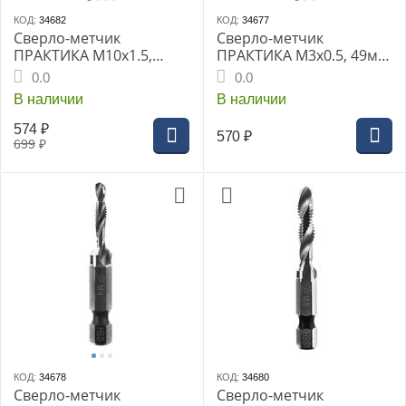
КОД:
34682
КОД:
34677
Сверло-метчик
Сверло-метчик
ПРАКТИКА М10х1.5,
ПРАКТИКА М3х0.5, 49мм
72мм хвост.HEX 1/4"
хвост.HEX 1/4" (774-962)
0.0
0.0
(775-013) Эксперт
Эксперт
В наличии
В наличии
574
₽
570
₽
699
₽
КОД:
34678
КОД:
34680
Сверло-метчик
Сверло-метчик