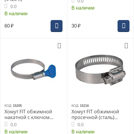
0.0
0.0
В наличии
В наличии
60
₽
30
₽
КОД:
15205
КОД:
15216
Хомут FIT обжимной
Хомут FIT обжимной
накатной с ключом
просечной (сталь)
ширина 9мм нерж.сталь
ширина 12,7мм 40-64мм
0.0
0.0
80-100мм (99364т)
(99313т)
В наличии
В наличии