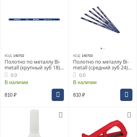
КОД:
140702
КОД:
140703
Полотно по металлу Bi-
Полотно по металлу Bi-
metall (крупный зуб 18)
metall (средний зуб 24)
300 mm (упаковка 5 шт)
300 mm (упаковка 5 шт)
0.0
0.0
WORKPRO
WORKPRO
В наличии
В наличии
810
₽
810
₽