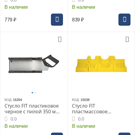
кованная сталь
кованная сталь
В наличии
В наличии
779
₽
839
₽
КОД:
16264
КОД:
15038
Стусло FIT пластиковое
Стусло FIT
черное с пилой 350 мм
пластмассовое
(41265i)
300х65мм без пилы
0.0
0.0
(41250i)
В наличии
В наличии