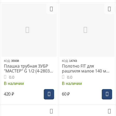
КОД:
35938
КОД:
14743
Плашка трубная ЗУБР
Полотно FIT для
"МАСТЕР" G 1/2 (4-28032-
рашпиля малое 140 мм
1/2)
(15214i)
0.0
0.0
В наличии
В наличии
420
₽
60
₽