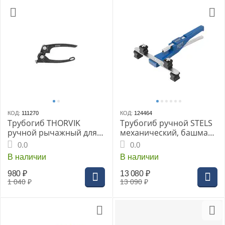
КОД:
111270
КОД:
124464
Трубогиб THORVIK
Трубогиб ручной STELS
ручной рычажный для
механический, башмаки
трубок диаметром 3-6
1/4"-7/8", в пласт. кейсе
0.0
0.0
мм
В наличии
В наличии
980
₽
13 080
₽
1 040
₽
13 090
₽