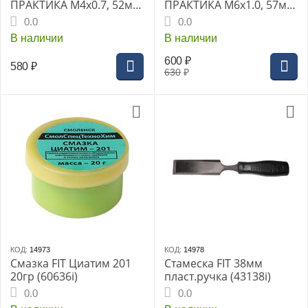
ПРАКТИКА М4х0.7, 52мм
ПРАКТИКА М6х1.0, 57мм
хвост.HEX 1/4" (774-979)
хвост.HEX 1/4" (774-993)
0.0
0.0
Эксперт
Эксперт
В наличии
В наличии
600
₽
580
₽
630
₽
КОД:
14973
КОД:
14978
Смазка FIT Циатим 201
Стамеска FIT 38мм
20гр (60636i)
пласт.ручка (43138i)
0.0
0.0