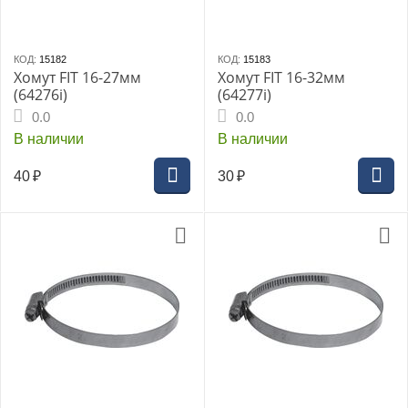
КОД:
15182
КОД:
15183
Хомут FIT 16-27мм
Хомут FIT 16-32мм
(64276i)
(64277i)
0.0
0.0
В наличии
В наличии
40
₽
30
₽