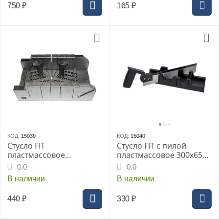
750
₽
165
₽
КОД:
15039
КОД:
15040
Стусло FIT
Стусло FIT с пилой
пластмассовое
пластмассовое 300х65
310х120мм 2
мм (41241i)
0.0
0.0
эксцентрика Профи
В наличии
В наличии
(41255i)
440
₽
330
₽