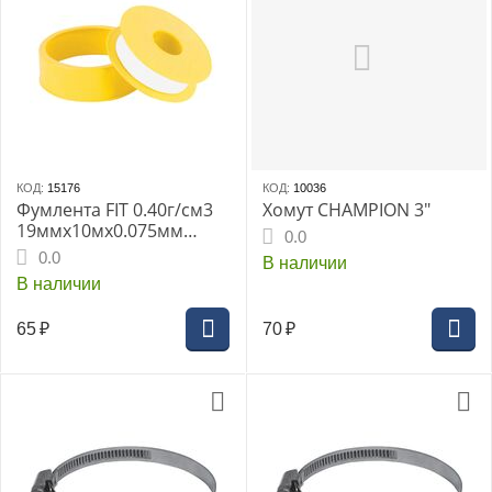
КОД:
15176
КОД:
10036
Фумлента FIT 0.40г/см3
Хомут CHAMPION 3"
19ммх10мх0.075мм
0.0
(70694i)
0.0
В наличии
В наличии
65
₽
70
₽