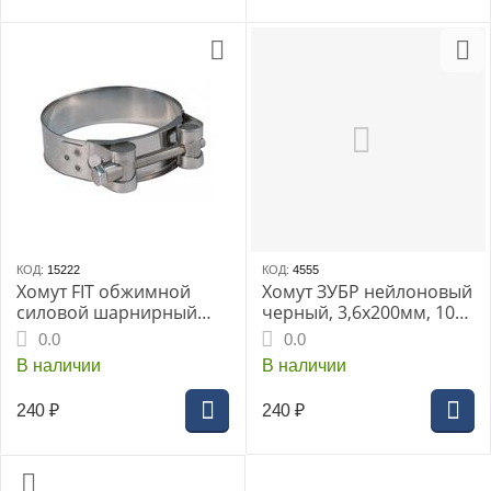
КОД:
15222
КОД:
4555
Хомут FIT обжимной
Хомут ЗУБР нейлоновый
силовой шарнирный
черный, 3,6х200мм, 100
нерж.сталь 80-85мм
шт
0.0
0.0
В наличии
В наличии
240
₽
240
₽