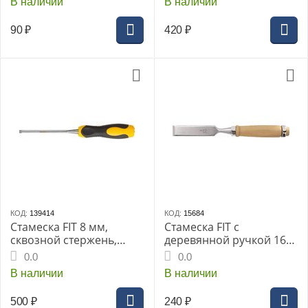
В наличии
В наличии
90
₽
420
₽
КОД:
139414
КОД:
15684
Стамеска FIT 8 мм,
Стамеска FIT с
сквозной стержень,
деревянной ручкой 16
двухцветная черно-
мм
0.0
0.0
желтая прорезиненная
В наличии
В наличии
ручка, Профи (43172i)
500
₽
240
₽