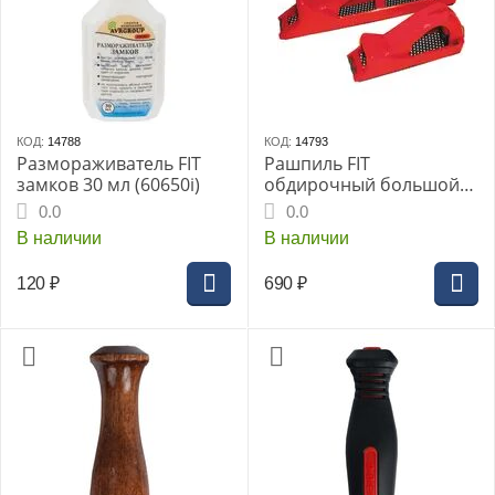
КОД:
14788
КОД:
14793
Размораживатель FIT
Рашпиль FIT
замков 30 мл (60650i)
обдирочный большой
255мм (пластик) (15124i)
0.0
0.0
В наличии
В наличии
120
₽
690
₽