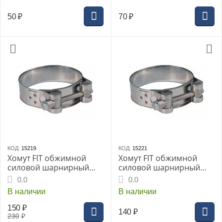
50
₽
70
₽
КОД:
15219
КОД:
15221
Хомут FIT обжимной
Хомут FIT обжимной
силовой шарнирный
силовой шарнирный
нерж.сталь 20-22мм
нерж.сталь 64-67мм
0.0
0.0
В наличии
В наличии
150
₽
140
₽
230
₽