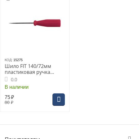
КОД:
15275
Шило FIT 140/72мм
пластиковая ручка
(67405i)
0.0
В наличии
75
₽
80
₽