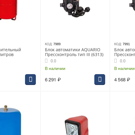
КОД:
7989
КОД:
7991
рительный
Блок автоматики AQUARIO
Блок авт
 литров
Прессконтроль тип III (6313)
Прессконтр
(6316)
0.0
0.0
В наличии
В наличии
6 291
₽
4 568
₽