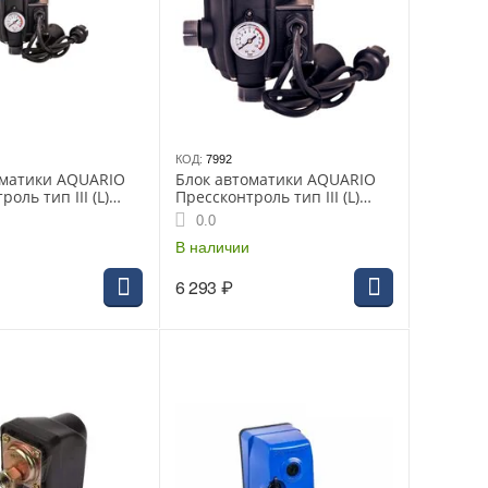
КОД:
7992
оматики AQUARIO
Блок автоматики AQUARIO
оль тип III (L)
Прессконтроль тип III (L)
-2019 (6317)
0.0
В наличии
6 293
₽