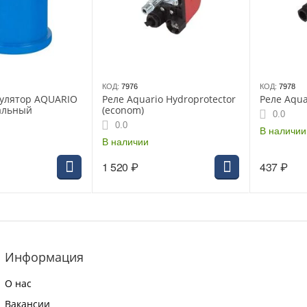
КОД:
7976
КОД:
7978
улятор AQUARIO
Реле Aquario Hydroprotector
Реле Aqua
кальный
(econom)
0.0
0.0
В наличии
В наличии
1 520
₽
437
₽
Информация
О нас
Вакансии