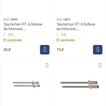
КОД:
15509
КОД:
13871
Заклепки FIT 4.0х6мм
Заклепки FIT 4.0х8мм
вытяжные,
вытяжные,
алюминиевые 50шт.
алюминиевые 50шт
0.0
0.0
(MU) (23736i)
В наличии
В наличии
90
₽
75
₽