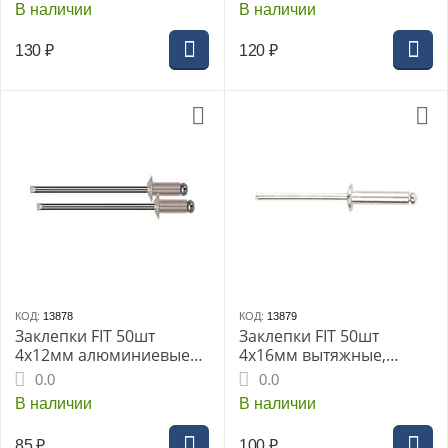
В наличии
В наличии
130
₽
120
₽
КОД:
13878
КОД:
13879
Заклепки FIT 50шт
Заклепки FIT 50шт
4x12мм алюминиевые
4x16мм вытяжные,
(MU) (23742дi)
алюминевые (MU)
0.0
0.0
(23746дi)
В наличии
В наличии
85
₽
100
₽