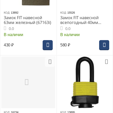
КОД:
13892
КОД:
15526
Замок FIT навесной
Замок FIT навесной
63мм железный (67163i)
всепогодный 40мм
(67191i)
0.0
0.0
В наличии
В наличии
430
₽
580
₽
КОД:
16234
КОД:
13895