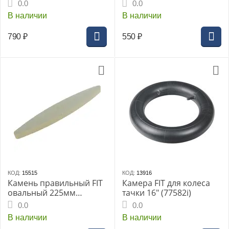
дужка 50мм (67194i)
0.0
0.0
В наличии
В наличии
790
₽
550
₽
КОД:
15515
КОД:
13916
Камень правильный FIT
Камера FIT для колеса
овальный 225мм
тачки 16" (77582i)
(38325i)
0.0
0.0
В наличии
В наличии