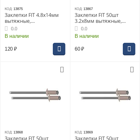
КОД:
13875
КОД:
13867
Заклепки FIT 4.8х14мм
Заклепки FIT 50шт
вытяжные,
3.2х8мм вытяжные,
алюминиевые 50шт
алюминиевые (MU)
0.0
0.0
(23718дi)
В наличии
В наличии
120
₽
60
₽
КОД:
13868
КОД:
13869
Заклепки FIT 50шт
Заклепки FIT 50шт