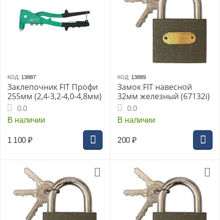
КОД:
13887
КОД:
13889
Заклепочник FIT Профи
Замок FIT навесной
255мм (2,4-3,2-4,0-4,8мм)
32мм железный (67132i)
0.0
0.0
В наличии
В наличии
1 100
₽
200
₽