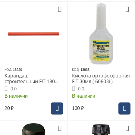
КОД:
13920
КОД:
13933
Карандаш
Кислота ортофосфорная
строительный FIT 180
FIT 30мл ( 60603i )
мм (04311i)
0.0
0.0
В наличии
В наличии
20
₽
130
₽