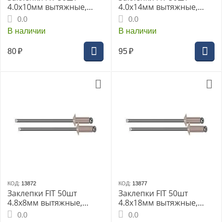
4.0х10мм вытяжные,
4.0х14мм вытяжные,
алюминиевые (MU)
алюминиевые (MU)
0.0
0.0
(23740дi)
(23744дi)
В наличии
В наличии
80
₽
95
₽
КОД:
13872
КОД:
13877
Заклепки FIT 50шт
Заклепки FIT 50шт
4.8x8мм вытяжные,
4.8х18мм вытяжные,
алюминиевые (MU)
алюминиевые (MU)
0.0
0.0
(23758дi)
(23768дi)