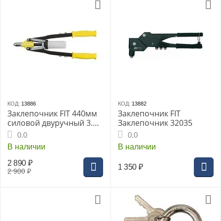
КОД:
13886
КОД:
13882
Заклепочник FIT 440мм
Заклепочник FIT
силовой двуручный 3.2-
Заклепочник 32035
6.4мм (32058i)
0.0
0.0
В наличии
В наличии
2 890
₽
1 350
₽
2 900
₽