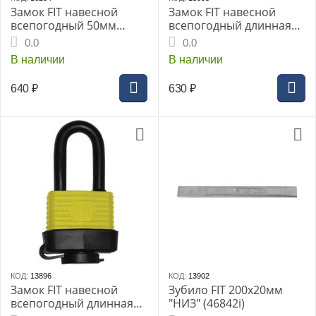
Замок FIT навесной
Замок FIT навесной
всепогодный 50мм
всепогодный длинная
(67192i)
дужка 40мм(67193i)
0.0
0.0
В наличии
В наличии
640
₽
630
₽
КОД:
13896
КОД:
13902
Замок FIT навесной
Зубило FIT 200х20мм
всепогодный длинная
"НИЗ" (46842i)