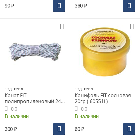
90
₽
360
₽
КОД:
13918
КОД:
13919
Канат FIT
Канифоль FIT сосновая
полипропиленовый 24-х
20гр ( 60551i )
прядный с сердечником
0.0
0.0
6мм*20м р/н 300кгс
В наличии
В наличии
300
₽
60
₽