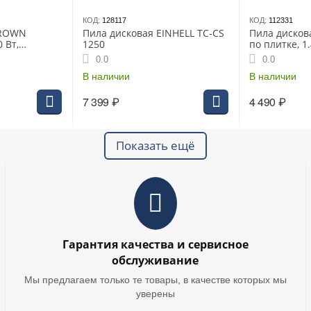
КОД:
128117
КОД:
112331
CROWN
Пила дисковая EINHELL TC-CS
Пила дисков
 Вт,
1250
по плитке, 1.
0/20 мм,
0.0
0.0
 4,4 кг
В наличии
В наличии
7 399
₽
4 490
₽
Показать ещё
Гарантия качества и сервисное
обслуживание
Мы предлагаем только те товары, в качестве которых мы
уверены