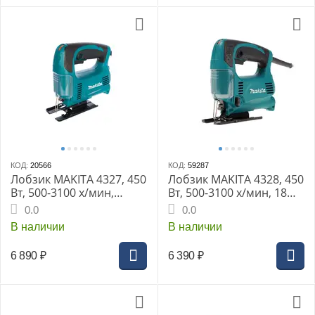
КОД:
20566
КОД:
59287
Лобзик MAKITA 4327, 450
Лобзик MAKITA 4328, 450
Вт, 500-3100 х/мин,
Вт, 500-3100 х/мин, 18
коробка
мм, 65 мм, 1.8 кг, маятн.
0.0
0.0
ход, стальная подошва
В наличии
В наличии
6 890
₽
6 390
₽