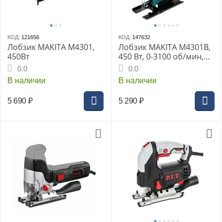
КОД:
121656
КОД:
147632
Лобзик MAKITA M4301,
Лобзик MAKITA M4301B,
450Вт
450 Вт, 0-3100 об/мин,
дерево 65 мм, ход 18
0.0
0.0
мм, маятниковый ход
В наличии
В наличии
5 690
₽
5 290
₽