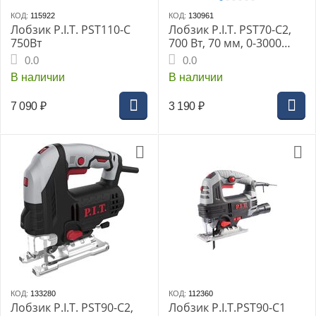
КОД:
115922
КОД:
130961
Лобзик P.I.T. PST110-C
Лобзик P.I.T. PST70-C2,
750Вт
700 Вт, 70 мм, 0-3000
ход/мин, 3 реж,
0.0
0.0
быстрозажим
В наличии
В наличии
7 090
₽
3 190
₽
КОД:
133280
КОД:
112360
Лобзик P.I.T. PST90-C2,
Лобзик P.I.T.PST90-C1