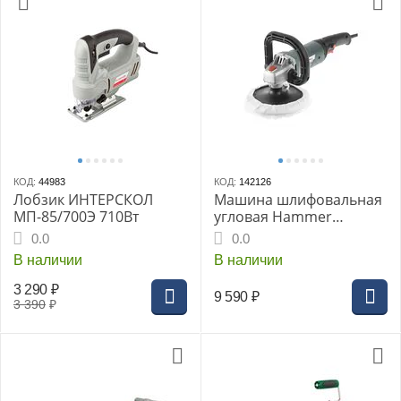
КОД:
44983
КОД:
142126
Лобзик ИНТЕРСКОЛ
Машина шлифовальная
МП-85/700Э 710Вт
угловая Hammer
USM1200P, 1200 Вт, 600-
0.0
0.0
3500 об/мин, тарелка
В наличии
В наличии
180 мм, полировальная
3 290
₽
9 590
₽
3 390
₽