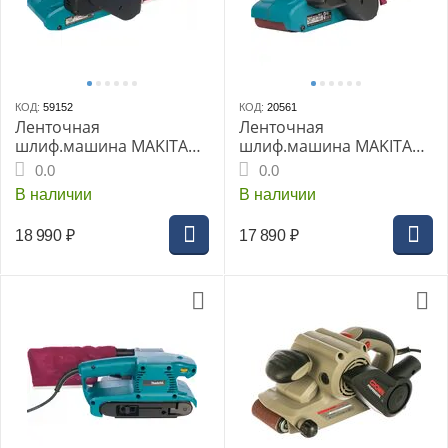
КОД:
59152
КОД:
20561
Ленточная
Ленточная
шлиф.машина MAKITA
шлиф.машина MAKITA
9910K, 650 Вт, 76х457
9911, 650 Вт, 76х457 мм,
0.0
0.0
мм, 270 м/мин, 2.6 кг,
75-270 м/мин, 2.6 кг
В наличии
В наличии
кейс пласт.
18 990
₽
17 890
₽