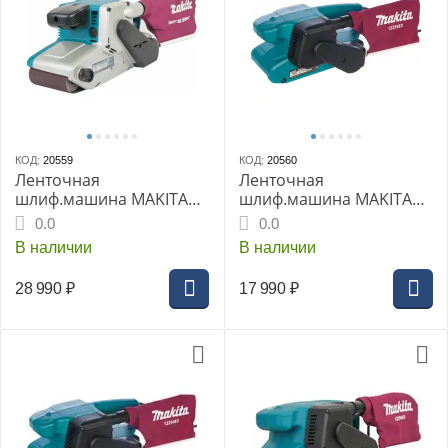
КОД:
20559
КОД:
20560
Ленточная
Ленточная
шлиф.машина MAKITA
шлиф.машина MAKITA
9404, 1010 Вт, 100х610
9910, 650 Вт, 76х457 мм,
0.0
0.0
мм, 210-440 м/мин, 4.7 кг
270 м/мин, 2.6 кг
В наличии
В наличии
28 990
₽
17 990
₽