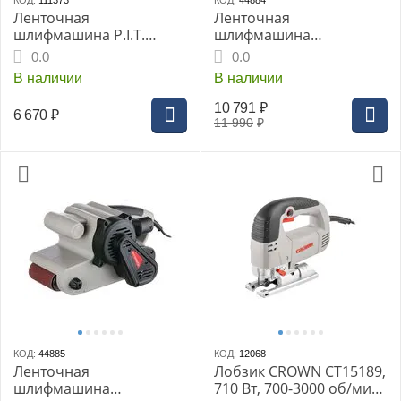
КОД:
111373
КОД:
44884
Ленточная
Ленточная
шлифмашина P.I.T.
шлифмашина
PBS75-C1 МАСТЕР, 900 Вт
Интерскол
0.0
0.0
ЛШМ-100/1200Э
В наличии
В наличии
10 791
₽
6 670
₽
11 990
₽
КОД:
44885
КОД:
12068
Ленточная
Лобзик CROWN CT15189,
шлифмашина
710 Вт, 700-3000 об/мин.,