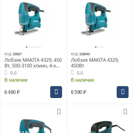
КОД:
20567
КОД:
109840
Лобзик MAKITA 4329, 450
Лобзик MAKITA 4329,
Вт, 500-3100 х/мин, 4-х
450Вт
ступ. маятн. ход,
0.0
0.0
коробка
В наличии
В наличии
6 490
₽
6 590
₽