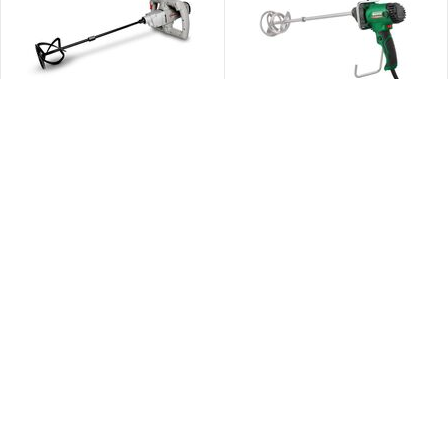
КОД:
12070
КОД:
25045
Миксер CROWN CT10049
Миксер STATUS MX1000,
0.85кВт
0.0
0.0
В наличии
В наличии
10 990
₽
4 995
₽