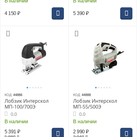
В наличии
В наличии
4 150
₽
5 390
₽
КОД:
44886
КОД:
44888
Лобзик Интерскол
Лобзик Интерскол
МП-100/700Э
МП-55/500Э
0.0
0.0
В наличии
В наличии
5 391
₽
2 990
₽
5 990
₽
3 040
₽