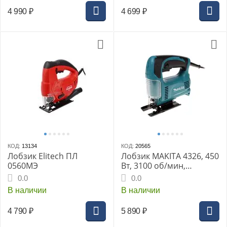
4 990
₽
4 699
₽
КОД:
13134
КОД:
20565
Лобзик Elitech ПЛ
Лобзик MAKITA 4326, 450
0560МЭ
Вт, 3100 об/мин,
коробка
0.0
0.0
В наличии
В наличии
4 790
₽
5 890
₽