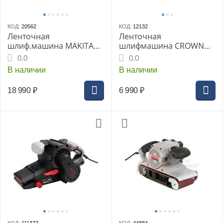
КОД:
20562
КОД:
12132
Ленточная
Ленточная
шлиф.машина MAKITA
шлифмашина CROWN
9911K, 650Вт 76х457мм
CT13311, 810Вт
0.0
0.0
75-270м/мин 2.6кг кейс
В наличии
В наличии
пласт.
18 990
₽
6 990
₽