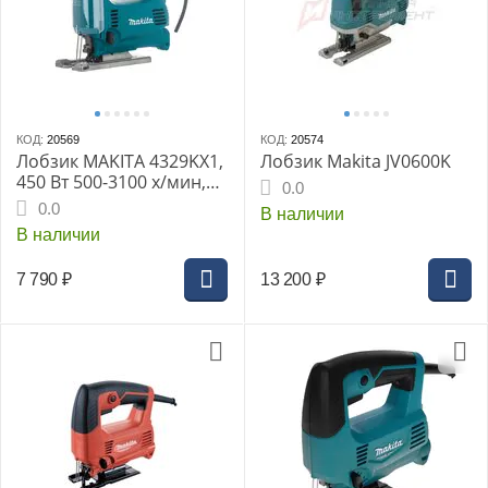
КОД:
20569
КОД:
20574
Лобзик MAKITA 4329KX1,
Лобзик Makita JV0600K
450 Вт 500-3100 х/мин,
0.0
4х ступ. маятн. ход, кейс
0.0
В наличии
+набор A-86898 из 5
В наличии
пилок
7 790
₽
13 200
₽