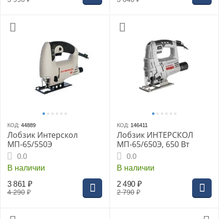
КОД:
44889
КОД:
146411
Лобзик Интерскол
Лобзик ИНТЕРСКОЛ
МП-65/550Э
МП-65/650Э, 650 Вт
0.0
0.0
В наличии
В наличии
3 861
₽
2 490
₽
4 290
₽
2 790
₽