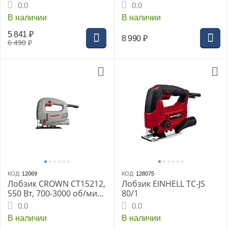
Интерскол ЛШМ-76/900
глубина пропила в
0.0
0.0
дереве 85 мм, в металле
В наличии
В наличии
10 мм.
5 841
₽
8 990
₽
6 490
₽
КОД:
12069
КОД:
128075
Лобзик CROWN CT15212,
Лобзик EINHELL TC-JS
550 Вт, 700-3000 об/мин.,
80/1
глубина пропила в
0.0
0.0
дереве 65 мм, в металле
В наличии
В наличии
3 мм