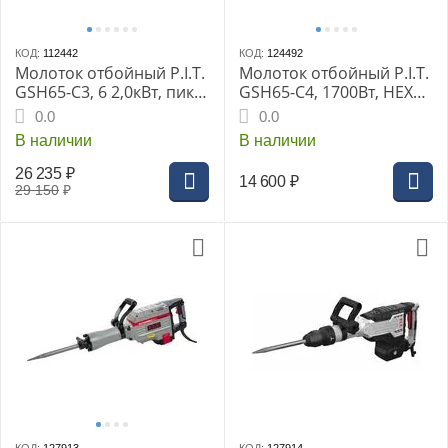
КОД:
112442
КОД:
124492
Молоток отбойный P.I.T.
Молоток отбойный P.I.T.
GSH65-C3, 6 2,0кВт, пика,
GSH65-C4, 1700Вт, HEX
зубило, HEX 30мм
30мм
0.0
0.0
В наличии
В наличии
26 235
₽
14 600
₽
29 150
₽