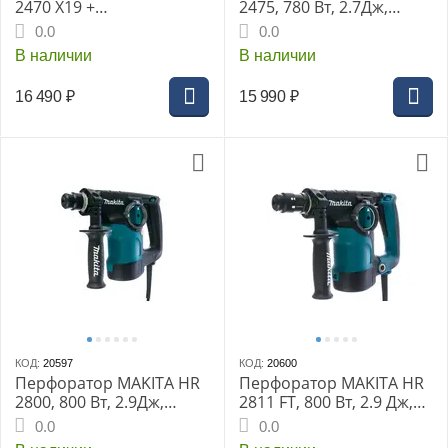
2470 X19 +
2475, 780 Вт, 2.7Дж,
патрон122823-7, 780 Вт,
SDS+, 0-4500 уд/мин, 0-
0.0
0.0
2.7Дж, SDS+, 0-4500 уд/
1100 об/мин, 24 мм, 3 кг,
В наличии
В наличии
мин, 0-1100 об/мин, 24
кейс
мм, 2.6 кг, кейс
16 490
₽
15 990
₽
КОД:
20597
КОД:
20600
Перфоратор MAKITA HR
Перфоратор MAKITA HR
2800, 800 Вт, 2.9Дж,
2811 FT, 800 Вт, 2.9 Дж,
SDS+, 0-4500 уд/мин, 0-
SDS+, 0-4500 уд/мин, 0-
0.0
0.0
1100 об/мин, 28 мм, 3.2
1100 об/мин, 28 мм, 3 кг,