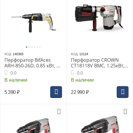
КОД:
140365
КОД:
12124
Перфоратор BifAces
Перфоратор CROWN
ARH-850-26D, 0.85 кВт, 3
CT18118V BMC, 1.25кВт,
Дж, SDS+, 1150 об/мин,
SDS-max, кейс
0.0
0.0
5100 уд/мин, 3 режима
В наличии
В наличии
5 390
₽
22 990
₽