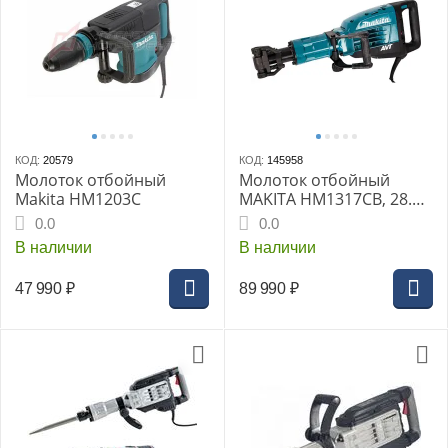
КОД:
20579
КОД:
145958
Молоток отбойный
Молоток отбойный
Makita HM1203C
MAKITA HM1317CB, 28.6
мм, 1510 Вт, 34.9 Дж,
0.0
0.0
730-1450 у/м, 19 кг, кейс,
В наличии
В наличии
AVT, плавн. пуск
47 990
₽
89 990
₽