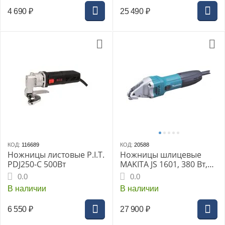
4 690
₽
25 490
₽
КОД:
116689
КОД:
20588
Ножницы листовые P.I.T.
Ножницы шлицевые
PDJ250-C 500Вт
MAKITA JS 1601, 380 Вт,
4.500 ход/м, радиус от 25
0.0
0.0
мм, 1.6 мм, 1.4 кг
В наличии
В наличии
6 550
₽
27 900
₽