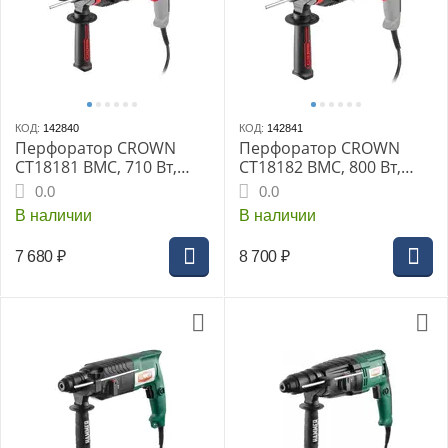
КОД:
142840
КОД:
142841
Перфоратор CROWN
Перфоратор CROWN
CT18181 BMC, 710 Вт,
CT18182 BMC, 800 Вт,
SDS-Plus, 2.5 Дж
SDS-Plus, 2.8 Дж
0.0
0.0
В наличии
В наличии
7 680
₽
8 700
₽