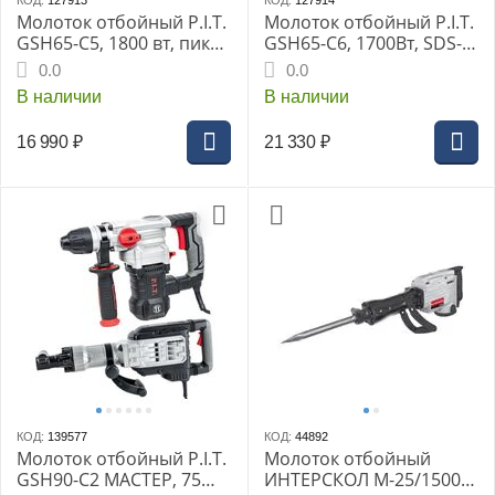
КОД:
127913
КОД:
127914
Молоток отбойный P.I.T.
Молоток отбойный P.I.T.
GSH65-C5, 1800 вт, пика,
GSH65-C6, 1700Вт, SDS-
зубило, HEX 30мм
Max
0.0
0.0
В наличии
В наличии
16 990
₽
21 330
₽
КОД:
139577
КОД:
44892
Молоток отбойный P.I.T.
Молоток отбойный
GSH90-C2 МАСТЕР, 75
ИНТЕРСКОЛ М-25/1500В,