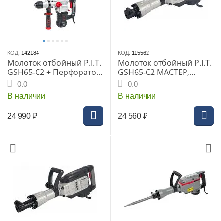
КОД:
142184
КОД:
115562
Молоток отбойный P.I.T.
Молоток отбойный P.I.T.
GSH65-C2 + Перфоратор
GSH65-C2 МАСТЕР,
PBH28-C3 в подарок
1800Вт, HEX 30мм
0.0
0.0
В наличии
В наличии
24 990
₽
24 560
₽