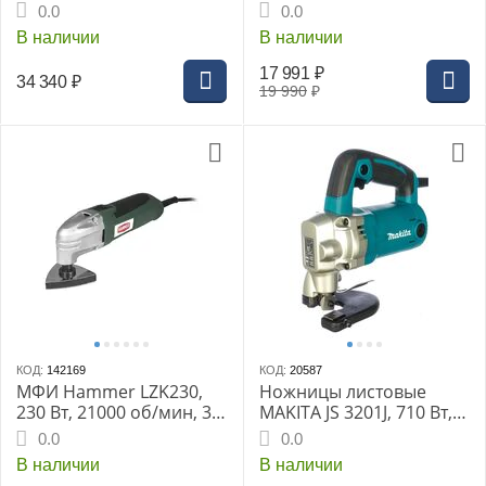
дж, 2500 Вт, хвостовик
кейс
0.0
0.0
HEX 30 мм + перфоратор
В наличии
В наличии
PBH26-C4 в подарок
17 991
₽
34 340
₽
19 990
₽
КОД:
142169
КОД:
20587
МФИ Hammer LZK230,
Ножницы листовые
230 Вт, 21000 об/мин, 3°
MAKITA JS 3201J, 710 Вт,
+ набор
1600 ход/мин, до 4 мм,
0.0
0.0
3.4 кг
В наличии
В наличии