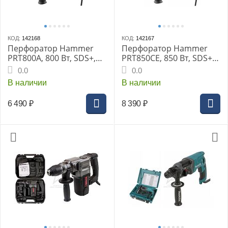
КОД:
142168
КОД:
142167
Перфоратор Hammer
Перфоратор Hammer
PRT800A, 800 Вт, SDS+,
PRT850CE, 850 Вт, SDS+,
26 мм, 0-1245 об/мин,
26 мм, 0-1245 об/мин,
0.0
0.0
2.6 Дж, 3 режима,
2.8 Дж, 3 режима, кейс
В наличии
В наличии
коробка
6 490
₽
8 390
₽