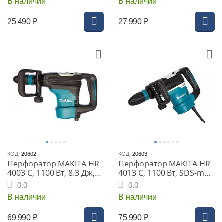
В наличии
В наличии
кг, кейс пласт.
БЗП 13 мм, кейс пласт.
25 490
₽
27 990
₽
КОД:
20602
КОД:
20603
Перфоратор MAKITA HR
Перфоратор MAKITA HR
4003 C, 1100 Вт, 8.3 Дж,
4013 С, 1100 Вт, SDS-max,
SDS MAX, 250-500 уд/
250-500 уд/мин, 6.8 кг,
0.0
0.0
мин, 6.2 кг, кейс
AVT, кейс
В наличии
В наличии
69 990
₽
75 990
₽