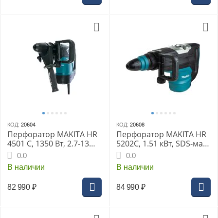
КОД:
20604
КОД:
20608
Перфоратор MAKITA HR
Перфоратор MAKITA HR
4501 C, 1350 Вт, 2.7-13
5202C, 1.51 кВт, SDS-мах,
Дж, SDS MAX, 1250-2750
1100-2250 уд/мин, 20 Дж,
0.0
0.0
уд/мин, 130-280 об/мин,
10.9 кг, 2 режима,
В наличии
В наличии
45 мм, 7.8 кг, кейс
чемодан
82 990
₽
84 990
₽