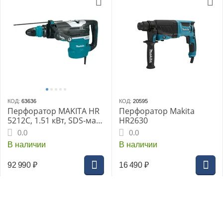
КОД:
63636
КОД:
20595
Перфоратор MAKITA HR
Перфоратор Makita
5212C, 1.51 кВт, SDS-мах,
HR2630
1100-2250 уд/мин, 20 Дж,
0.0
0.0
11.9 кг, 2 режима,
В наличии
В наличии
чемодан, АВТ
92 990
₽
16 490
₽