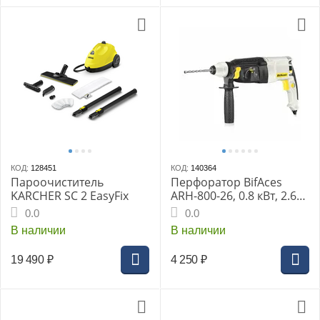
КОД:
128451
КОД:
140364
Пароочиститель
Перфоратор BifAces
KARCHER SC 2 EasyFix
ARH-800-26, 0.8 кВт, 2.6
Дж, SDS+, 1150 об/мин,
0.0
0.0
5100 уд/мин, 3 режима
В наличии
В наличии
19 490
₽
4 250
₽