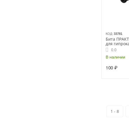
КОД:
33781
Бита ПРАКТ
для гипрока
ограничите
0.0
Профи
В наличии
100
₽
1 - 8