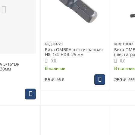
КОД:
23723
КОД:
110047
Бита OMBRA шестигранная
Бита OMB
H8, 1/4"HDR, 25 мм
(шестигра
75мм, (57
0.0
0.0
A 5/16"DR
В наличии
В наличии
 30мм
85
₽
250
₽
95
₽
255