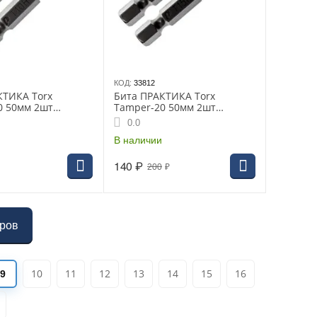
КОД:
33812
КТИКА Torx
Бита ПРАКТИКА Torx
0 50мм 2шт
Tamper-20 50мм 2шт
серия Профи
блистер серия Профи
0.0
В наличии
140
₽
200
₽
аров
10
11
12
13
14
15
16
9