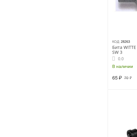
КОД:
28263
Бита WITTE
SW 3
0.0
В наличии
65
₽
70
₽