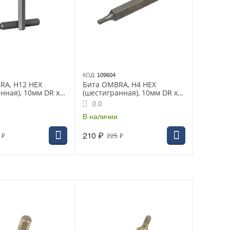
КОД:
109604
RA, H12 HEX
Бита OMBRA, H4 HEX
нная), 10мм DR х
(шестигранная), 10мм DR х
1212)
75мм, (571204)
0.0
В наличии
210
₽
₽
225
₽