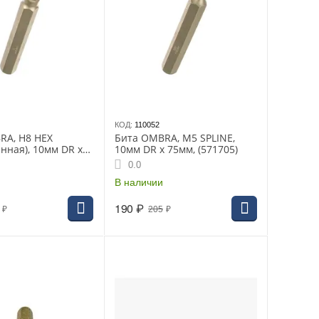
КОД:
110052
RA, H8 HEX
Бита OMBRA, M5 SPLINE,
нная), 10мм DR х
10мм DR х 75мм, (571705)
1208)
0.0
В наличии
190
₽
₽
205
₽