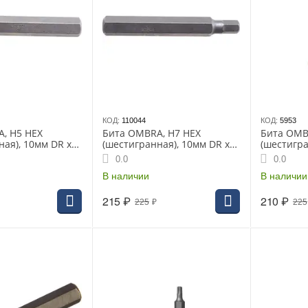
КОД:
110044
КОД:
5953
, H5 HEX
Бита OMBRA, H7 HEX
Бита OMB
ная), 10мм DR х
(шестигранная), 10мм DR х
(шестигра
05)
75мм, (571207)
75мм, (57
0.0
0.0
В наличии
В наличии
215
₽
210
₽
225
₽
225