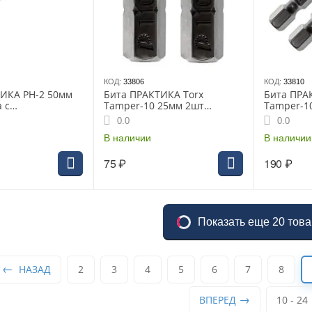
КОД:
33806
КОД:
33810
ИКА PH-2 50мм
Бита ПРАКТИКА Torx
Бита ПРА
 с
Tamper-10 25мм 2шт
Tamper-1
лем (648-373)
блистер серия Профи
блистер 
0.0
0.0
В наличии
В наличии
75
₽
190
₽
Показать еще 20 тов
НАЗАД
2
3
4
5
6
7
8
ВПЕРЕД
10 - 24