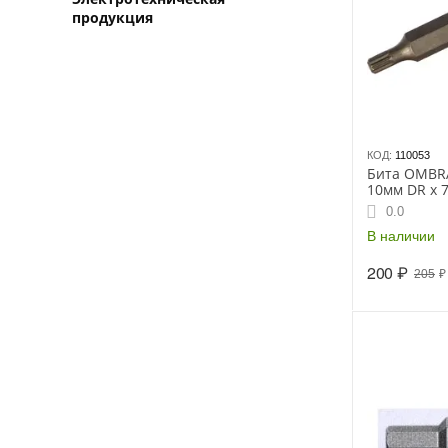
продукция
КОД:
110053
Бита OMBRA
10мм DR х 7
0.0
В наличии
200
₽
205
₽