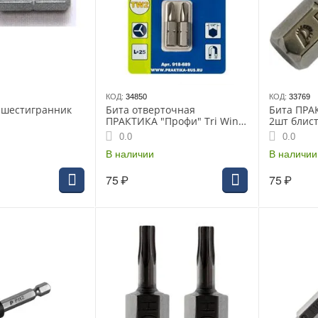
КОД:
34850
КОД:
33769
 шестигранник
Бита отверточная
Бита ПРА
ПРАКТИКА "Профи" Tri Wing
2шт блист
1x25мм, 2x25мм (2шт),
Профи (77
0.0
0.0
блистер
В наличии
В наличии
75
₽
75
₽