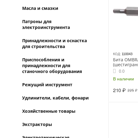
Масла и смазки
Патроны для
электроинструмента
Принадлежности и оснастка
для строительства
КОД:
110043
Бита OMBRA
Приспособления и
(шестигран
принадлежности для
75мм, (5712
станочного оборудования
0.0
В наличии
Режущий инструмент
210
₽
225
₽
Удлинители, кабели, фонари
Хозяйственные товары
Экстракторы
Электротехническая