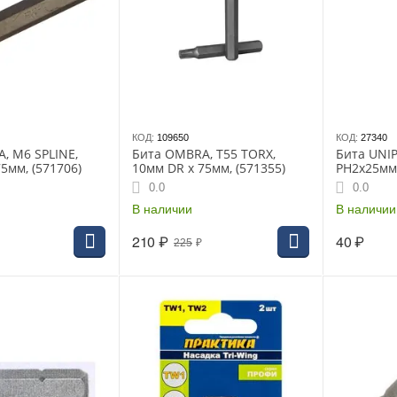
КОД:
109650
КОД:
27340
, M6 SPLINE,
Бита OMBRA, T55 TORX,
Бита UNI
5мм, (571706)
10мм DR x 75мм, (571355)
РH2х25мм 
0.0
0.0
В наличии
В наличии
210
₽
40
₽
225
₽