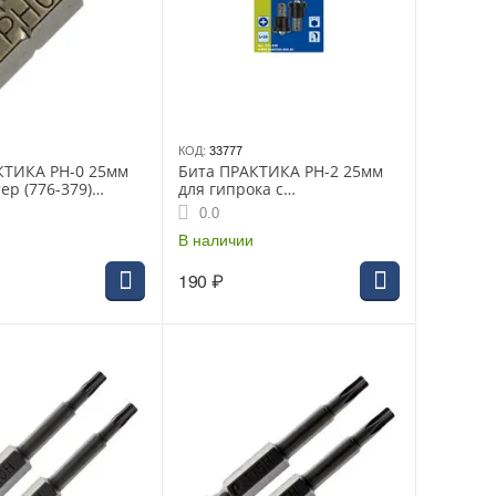
КОД:
33777
КТИКА PH-0 25мм
Бита ПРАКТИКА PH-2 25мм
ер (776-379)
для гипрока с
6-379)
ограничителем, (2шт)
0.0
блистер (031-228) Профи
В наличии
190
₽